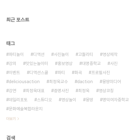
희망멘토 #5] 사람이 중요하다고..
최근 포스트
태그
파티놀이
디액션
사진놀이
고퀄리티
영상제작
강의
맛있는놀이터
홍보영상
대명중학교
사진
이벤트
디액션스쿨
파티
화곡
프로필사진
deliciousaction
최정욱교수
daction
몽땅미디어
강연
최정욱대표
증명사진
최정욱
영상코칭
데일리포토
스튜디오
영상놀이
몽땅
명덕여자중학교
문화예술복합라운지
더보기
검색