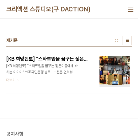
본문 바로가기
크리액션 스튜디오(구 DACTION)
재키문
[KB 희망멘토] “스타트업을 꿈꾸는 젊은이들에게 바치는 이야기”
[KB 희망멘토] “스타트업을 꿈꾸는 젊은이들에게 바
치는 이야기” *KB국민은행 블로그 : 전문 인터뷰어
- 디액션[DeliciousAction] 대표 최정욱 (문의)
더보기
ceo@deliciousaction.com 이지웍스 신유정
대표 - [KB 희망멘토 #1] “스타트업을 꿈꾸는 젊은
이들에게 바치는 이야기” (2013/01/16) 이지클린
미 이현주 대표 - [KB 희망멘토 #2] 정리의 마술사
로 불리는 그녀 (2013/01/29) 비즈토크 이혜숙 대
표 - [KB 희망멘토 #3] 교육을 축제로 만드는 그녀
(2014/01/22)알리바바투어 박지연 대표 - [KB 희
망멘토 #4] 모든 것의 본질을 여행으로 말하는 그녀
공지사항
(2014/02/07) 스타일와이프 최지혜 대표 - [KB