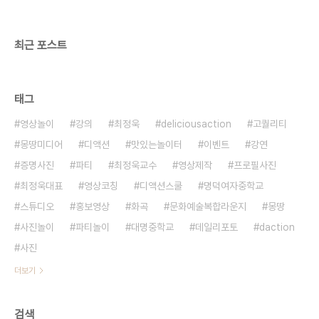
최근 포스트
태그
영상놀이
강의
최정욱
deliciousaction
고퀄리티
몽땅미디어
디액션
맛있는놀이터
이벤트
강연
증명사진
파티
최정욱교수
영상제작
프로필사진
최정욱대표
영상코칭
디액션스쿨
명덕여자중학교
스튜디오
홍보영상
화곡
문화예술복합라운지
몽땅
사진놀이
파티놀이
대명중학교
데일리포토
daction
사진
더보기
검색