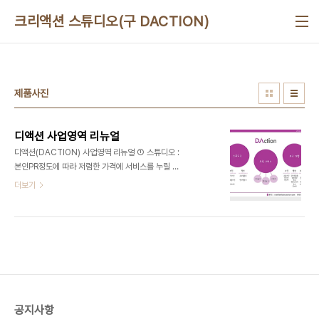
본문 바로가기
크리액션 스튜디오(구 DACTION)
제품사진
디액션 사업영역 리뉴얼
디액션(DACTION) 사업영역 리뉴얼 ① 스튜디오 :
본인PR정도에 따라 저렴한 가격에 서비스를 누릴 수
있다. 사진 - 증명사진, 프로필사진,제품사진 영상 -
더보기
프로필영상, 인터넷강의 ② 코칭 서비스 : 본인이 만
들고 싶은 콘텐츠를 코칭을 통해 직접 참여함으로서
제작/개최가 저렴한 가격에 완성이 가능하다. 사진놀
이,영상놀이,이벤트개최 ③ 외주 대행 사진 - 스냅사
진 영상 - 인터넷방송,홍보영상,로고,현장스케치,뉴
스,인터뷰 등 디자인 - 로고, 포스터, 판넬, 현수막,
브로슈어 등 문의 : ceo@deliciousaction.com
010 3708 9282
공지사항