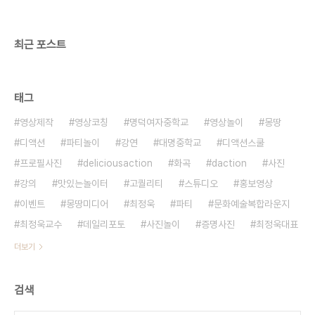
최근 포스트
태그
영상제작
영상코칭
명덕여자중학교
영상놀이
몽땅
디액션
파티놀이
강연
대명중학교
디액션스쿨
프로필사진
deliciousaction
화곡
daction
사진
강의
맛있는놀이터
고퀄리티
스튜디오
홍보영상
이벤트
몽땅미디어
최정욱
파티
문화예술복합라운지
최정욱교수
데일리포토
사진놀이
증명사진
최정욱대표
더보기
검색