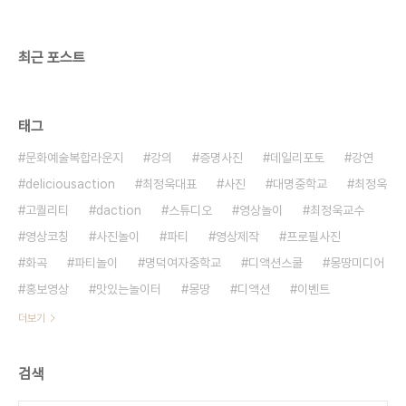
최근 포스트
태그
문화예술복합라운지
강의
증명사진
데일리포토
강연
deliciousaction
최정욱대표
사진
대명중학교
최정욱
고퀄리티
daction
스튜디오
영상놀이
최정욱교수
영상코칭
사진놀이
파티
영상제작
프로필사진
화곡
파티놀이
명덕여자중학교
디액션스쿨
몽땅미디어
홍보영상
맛있는놀이터
몽땅
디액션
이벤트
더보기
검색