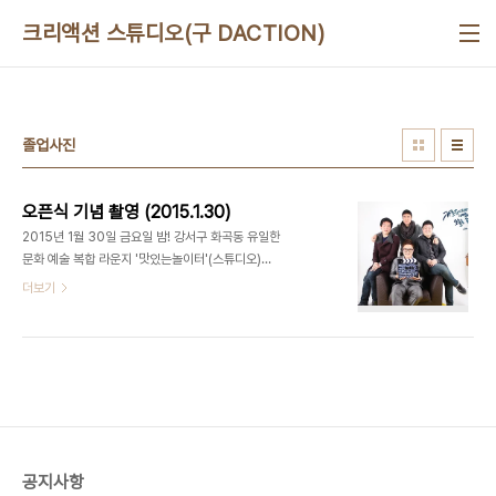
본문 바로가기
크리액션 스튜디오(구 DACTION)
졸업사진
오픈식 기념 촬영 (2015.1.30)
2015년 1월 30일 금요일 밤! 강서구 화곡동 유일한
문화 예술 복합 라운지 '맛있는놀이터'(스튜디오)가
오픈식을 무사히 마쳤습니다. 오픈식 기념 프로필사
더보기
진 강서구 No.1 유일한 문화예술복합라운지, 맛있는
놀이터(디액션) 사진/영상 스튜디오ㅣ강연/세미나ㅣ
파티/이벤트ㅣ기타공간대여 + 디액션스쿨 (문의)
070 8748 1031 /
www.deliciousaction.com
공지사항