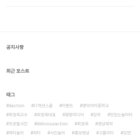
전에 대한 귀중한 말씀을 해주셨는데요. 역시나 강연
이 끝나자마자 빗발치는 학생들의 질문 세례가 있었
습니다. 에어컨이 부실해 열악한 환경속에서도 끝까
지 한명 한명씩 학생들의 질문에 친절하게 답변해주
시는 최정욱 대표님, 대단히 수고 많으셨습니다. 강의
문의 ceo@deliciousaction.com
공지사항
최근 포스트
태그
daction
디액션스쿨
이벤트
명덕여자중학교
최정욱교수
최정욱대표
몽땅미디어
강의
맛있는놀이터
프로필사진
deliciousaction
최정욱
영상제작
파티놀이
파티
사진놀이
홍보영상
고퀄리티
강연