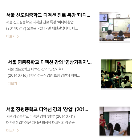
치님이 직업인 특강으로는 첫 강의를 선보이는 자리
이기도 했습니다.특유의 친화력으로 학생들의 높은
서울 신도림중학교 디액션 진로 특강 '미디어창업' (20140717)
참여도를 이끌어내셨는데요. 강의가 끝나고도 학생
서울 신도림중학교 디액션 진로 특강 '미디어창업'
들이 너무 많은 관심과 질문을 해서 코치님이 난감할
(20140717) 오늘은 7월 17일 제헌절입니다. 디액
정도였답니다. ^^ 디액션 이지현 코치님 강의 모습
션 최정욱 대표님께서는 신도림중학교에서 주최한
더보기
(위) 강의 내용 : "미래를 디자인하라" 디자인 하는
'진로탐색의 날' 직업인 초청 특강에 다녀오셨습니다.
기획자(위) 디액션 영상 코칭 서비스 "영상놀이" 소
중학교 2학년 30명을 대상으로 '미디어프로덕션 창
개(위) 강연 (문의) :
업'에 관한 말씀을 해주셨는데요. 창업자가 되기 위해
ceo@deliciousaction.com
서 기본적으로 갖추어야 하는 꿈과 도전에 대하여 강
서울 영동중학교 디액션 강의 '영상기획자' (20140716)
연해주셨습니다. 보통 '꿈, 도전' 하면 식상하거나 뻔
서울 영동중학교 디액션 강의 '영상기획자'
한 내용을 떠올릴 수 있는데요. 대표님이 개발하신 학
(20140716) 1학년 전문직업인 초청 강연에 저희
생 참여형 수업으로 역시나 이번에도 학생들의 높은
디액션 최정욱 대표님이 초청되었습니다. 오래간만
더보기
호응을 얻으셨습니다. 대한민국의 학생들이 진정한
에 중학교 1학년 학생들을 대상으로 강의를 하셨는데
꿈을 꾸고 도전할 수 있는 그 날까지 저희 디액션이
요 개구지고 천진난만한 1학년 아이들에게서 밝은 에
함께하겠습니다. 다음은 학생들이 강연 시간에 직접
너지를 얻고 오셨답니다. 강연 (문의)
찍어준 사진들입니다. 강연 (문의) : ceo@..
ceo@deliciousaction.com
서울 장평중학교 디액션 강의 '창업' (20140711)
서울 장평중학교 디액션 강의 '창업' (20140711)
대학생창업가이신 디액션 최정욱 대표님의 장평중
진로체험의 날, 직업인 특강 현장입니다. 이번 특강은
더보기
대학생창업(CEO)란 어떤 직업인지에 대해, 꿈과 도