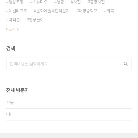
영상코칭
스튜디오
몽땅
사진
증명사진
데일리포토
문화예술복합라운지
대명중학교
화곡
디액션
영상놀이
더보기
검색
전체 방문자
오늘
어제