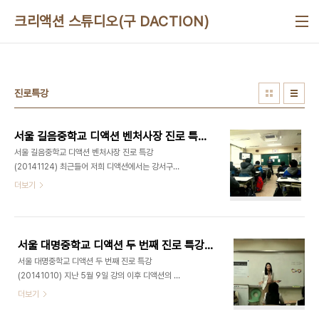
본문 바로가기
크리액션 스튜디오(구 DACTION)
진로특강
서울 길음중학교 디액션 벤처사장 진로 특강 (20141124)
서울 길음중학교 디액션 벤처사장 진로 특강
(20141124) 최근들어 저희 디액션에서는 강서구에
'맛있는놀이터'라는 문화예술복합라운지를 오픈하면
더보기
서,영상놀이 체험 학습 교육 및 이벤트 개최 실습 등
내부에서 다양한 스토리들로 탄탄하게 자리매김하고
있습니다. 오래간만에 저희 최정욱 대표님께서 직접
출강을 나가셨는데요. 이번에는 벤처사장이라는 직
서울 대명중학교 디액션 두 번째 진로 특강 (20141010)
업군을 주제로 중학교 1,2학년 학생들을 대상으로 강
서울 대명중학교 디액션 두 번째 진로 특강
연을 해주셨습니다. 디액션 외부 출강 (문의)070-
(20141010) 지난 5월 9일 강의 이후 디액션의 두
8748-9282 / ceo@deliciousaction.com
번째 방문인데요.첫번째 특강 보러가
더보기
기...http://www.deliciousaction.com/89 이
번에는 특별하게도 최정욱 대표님이 아닌 이지현 코