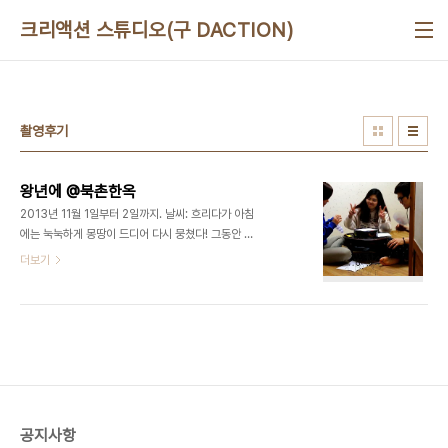
본문 바로가기
크리액션 스튜디오(구 DACTION)
촬영후기
왕년에 @북촌한옥
2013년 11월 1일부터 2일까지. 날씨: 흐리다가 아침
에는 눅눅하게 몽땅이 드디어 다시 뭉쳤다! 그동안 여
러 가지 기획들 끝에, 우리의 이야기를 찍어보기로 하
더보기
였다. 북촌에 있는 한옥게스트하우스라는 서울이지
만 서울이 아닌 것 같은, 현재이지만 과거로 돌아간
듯한 공간을 찾아보니 북촌에 다다르게 되었다. 이번
촬영은 '우리의 이야기'를 찍는 만큼 편안한 분위기에
서 촬영하게 되었다. 한선이(달달)는 잠옷을 가져왔
고, 정욱이(상큼)는 삶은 달걀과 제육볶음을 가져왔
고, 나(큰거)는 한 잔 하고오고, 범종이(시원)는 맨발
을 보여줬다. 그렇게 화기애애한 분위기로 11월의 첫
공지사항
밤을 지새우고 있었다. 라는 제목의 이번 촬영은 어렸