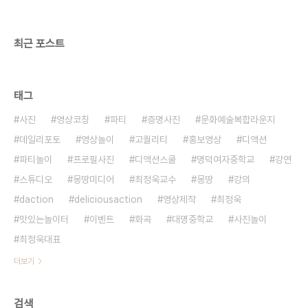
을 때, 학창시절 때 우리가 어떤 아이들이었는지 서로
의 에피소드를 공유하기 위한 토크쇼 ..
최근 포스트
태그
사진
영상코칭
파티
증명사진
문화예술복합라운지
데일리포토
영상놀이
고퀄리티
홍보영상
디액션
파티놀이
프로필사진
디액션스쿨
명덕여자중학교
강연
스튜디오
몽땅미디어
최정욱교수
몽땅
강의
daction
deliciousaction
영상제작
최정욱
맛있는놀이터
이벤트
화곡
대명중학교
사진놀이
최정욱대표
더보기
검색