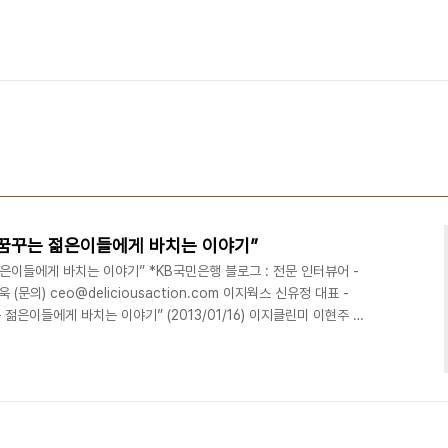
을 꿈꾸는 젊은이들에게 바치는 이야기”
젊은이들에게 바치는 이야기” *KB국민은행 블로그 : 전문 인터뷰어 -
정욱 (문의) ceo@deliciousaction.com 이지웍스 신유정 대표 -
 젊은이들에게 바치는 이야기” (2013/01/16) 이지클린미 이현주 대
로 불리는 그녀 (2013/01/29) 비즈토크 이혜숙 대표 - [KB 희망멘
014/01/22)알리바바투어 박지연 대표 - [KB 희망멘토 #4] 모든 것
/02/07) 스타일와이프 최지혜 대표 - [KB 희망멘토 #5] 사람이