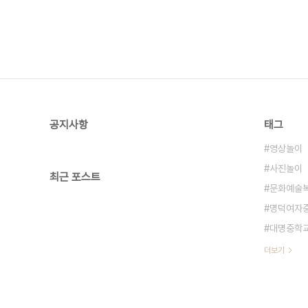
공지사항
태그
영상놀이
사진놀이
최근 포스트
문화예술
명덕여자
대명중학
더보기