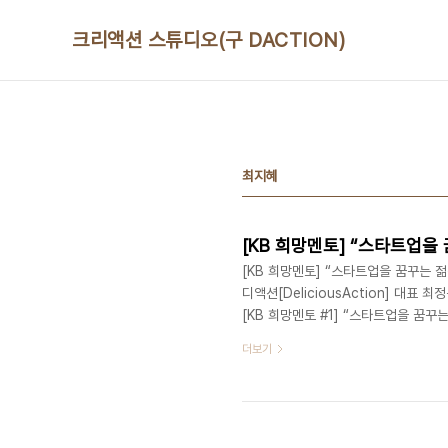
본문 바로가기
크리액션 스튜디오(구 DACTION)
최지혜
[KB 희망멘토] “스타트업
[KB 희망멘토] “스타트업을 꿈꾸는 
디액션[DeliciousAction] 대표 최
[KB 희망멘토 #1] “스타트업을 꿈꾸는
표 - [KB 희망멘토 #2] 정리의 마술사
더보기
토 #3] 교육을 축제로 만드는 그녀 (2
의 본질을 여행으로 말하는 그녀 (2014
중요하다고..