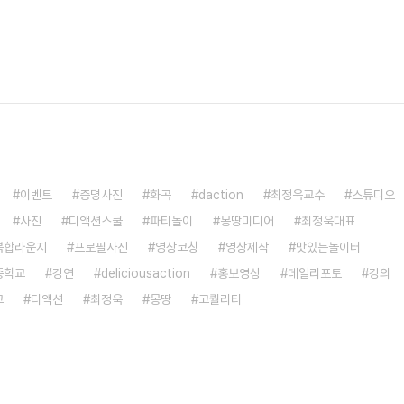
이벤트
증명사진
화곡
daction
최정욱교수
스튜디오
사진
디액션스쿨
파티놀이
몽땅미디어
최정욱대표
복합라운지
프로필사진
영상코칭
영상제작
맛있는놀이터
중학교
강연
deliciousaction
홍보영상
데일리포토
강의
교
디액션
최정욱
몽땅
고퀄리티