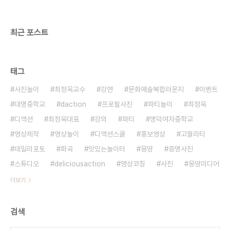
이벤트ㅣ기타공간대여 + 디액션스쿨 (문의) 070
8748 1031 / www.de..
최근 포스트
태그
사진놀이
최정욱교수
강연
문화예술복합라운지
이벤트
대명중학교
daction
프로필사진
파티놀이
최정욱
디액션
최정욱대표
강의
파티
명덕여자중학교
영상제작
영상놀이
디액션스쿨
홍보영상
고퀄리티
데일리포토
화곡
맛있는놀이터
몽땅
증명사진
스튜디오
deliciousaction
영상코칭
사진
몽땅미디어
더보기
검색