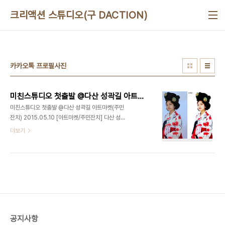
본문 바로가기
크리액션 스튜디오(구 DACTION)
카카오톡 프로필사진
미친스튜디오 첫출발 @다산 성곽길 아트마켓(주민잔치) 2015.05.10
미친스튜디오 첫출발 @다산 성곽길 아트마켓(주민
잔치) 2015.05.10 [아트마켓/주민잔치] 다산 성곽
길 아트마켓에 참여하여 WDF(World DJ
더보기
Festival) 축제마을에서 보여드릴 아이템 중 하나
인, '나만의 카프사 만들기'를 진행하였습니다. 대상 :
다산 성곽길 아트마켓 게스트 장소 : 장충동 성곽길
주관 : 서울 중구청 2015년 5월 15일 부터 진행되
는 WDF(World DJ Festival) 축제마을에서는 더
욱 화려하고 멋진! 완성된 '미친스튜디오'로 찾아 뵙
겠습니다. 아트마켓 현장 기본보정 전/후 사진 강서
구 No.1 유일한 문화예술복합라운지, 맛있는놀이터
공지사항
(디액션) 사진/영상 스튜디오ㅣ강연/세미나ㅣ파티/