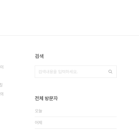
검색
이
칭
의
전체 방문자
오늘
어제