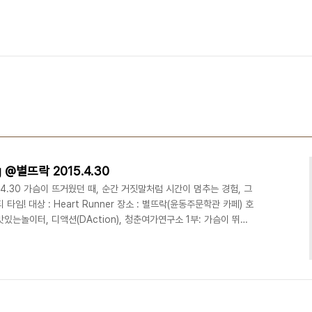
ng @별뜨락 2015.4.30
2015.4.30 가슴이 뜨거웠던 때, 순간 거짓말처럼 시간이 멈추는 경험, 그
임! 대상 : Heart Runner 장소 : 별뜨락(윤동주문학관 카페) 호
 맛있는놀이터, 디액션(DAction), 청춘여가연구소 1부: 가슴이 뛰다!
일한 문화예술복합라운지, 맛있는놀이터(디액션) 사진/영상 스튜디오ㅣ강
디액션스쿨 (문의) 070 8748 1031 /