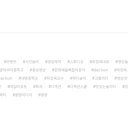
이벤트
사진놀이
영상제작
스튜디오
최정욱대표
영상놀
명덕여자중학교
홍보영상
문화예술복합라운지
daction
최정욱
saction
대명중학교
최정욱교수
파티놀이
고퀄리티
영상코
진
데일리포토
화곡
디액션
디액션스쿨
맛있는놀이터
강
파티
몽땅미디어
몽땅