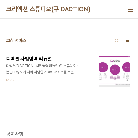
본문 바로가기
크리액션 스튜디오(구 DACTION)
코칭 서비스
디액션 사업영역 리뉴얼
디액션(DACTION) 사업영역 리뉴얼 ① 스튜디오 :
본인PR정도에 따라 저렴한 가격에 서비스를 누릴 수
있다. 사진 - 증명사진, 프로필사진,제품사진 영상 -
더보기
프로필영상, 인터넷강의 ② 코칭 서비스 : 본인이 만
들고 싶은 콘텐츠를 코칭을 통해 직접 참여함으로서
제작/개최가 저렴한 가격에 완성이 가능하다. 사진놀
이,영상놀이,이벤트개최 ③ 외주 대행 사진 - 스냅사
진 영상 - 인터넷방송,홍보영상,로고,현장스케치,뉴
스,인터뷰 등 디자인 - 로고, 포스터, 판넬, 현수막,
브로슈어 등 문의 : ceo@deliciousaction.com
010 3708 9282
공지사항