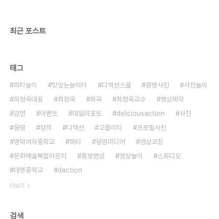
최근 포스트
태그
파티놀이
맛있는놀이터
디액션스쿨
증명사진
사진놀이
최정욱대표
최정욱
화곡
최정욱교수
영상제작
강연
이벤트
데일리포토
deliciousaction
사진
몽땅
강의
디액션
고퀄리티
프로필사진
명덕여자중학교
파티
몽땅미디어
영상코칭
문화예술복합라운지
홍보영상
영상놀이
스튜디오
대명중학교
daction
더보기
검색