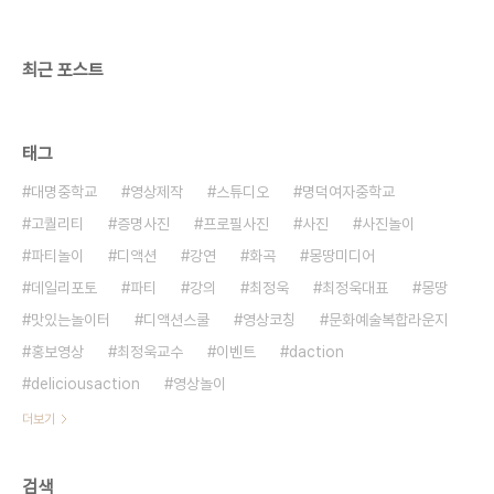
최근 포스트
태그
대명중학교
영상제작
스튜디오
명덕여자중학교
고퀄리티
증명사진
프로필사진
사진
사진놀이
파티놀이
디액션
강연
화곡
몽땅미디어
데일리포토
파티
강의
최정욱
최정욱대표
몽땅
맛있는놀이터
디액션스쿨
영상코칭
문화예술복합라운지
홍보영상
최정욱교수
이벤트
daction
deliciousaction
영상놀이
더보기
검색