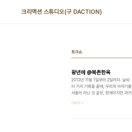
본문 바로가기
크리액션 스튜디오(구 DACTION)
토크쇼
왕년에 @북촌한옥
2013년 11월 1일부터 2일까지. 날
러 가지 기획들 끝에, 우리의 이야기
서울이 아닌 것 같은, 현재이지만 과거
은 '우리의 이야기'를 찍는 만큼 편안
더보기
욱이(상큼)는 삶은 달걀과 제육볶음을 
다. 그렇게 화기애애한 분위기로 11월
창시절 때 우리가 어떤 아이들이었는지