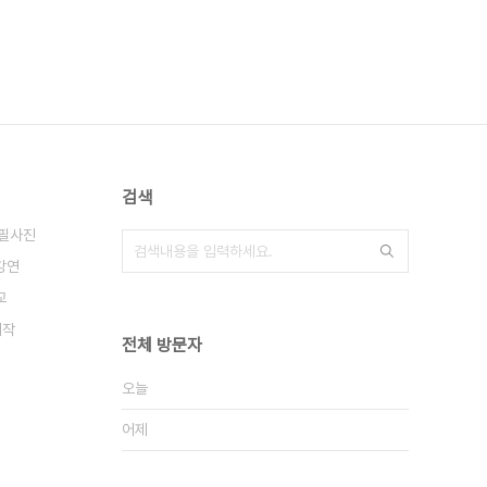
검색
필사진
강연
교
제작
전체 방문자
오늘
어제