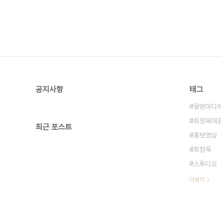
공지사항
태그
몽땅미디
최정욱대
최근 포스트
홍보영상
최정욱
스튜디오
더보기