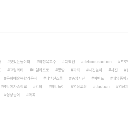
어
맛있는놀이터
최정욱교수
디액션
deliciousaction
프로
표
고퀄리티
데일리포토
몽땅
파티
사진놀이
사진
문화예술복합라운지
디액션스쿨
증명사진
이벤트
대명중학
명덕여자중학교
강의
파티놀이
영상코칭
daction
영상
영상놀이
화곡