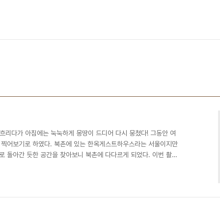
씨: 흐리다가 아침에는 눅눅하게 몽땅이 드디어 다시 뭉쳤다! 그동안 여
를 찍어보기로 하였다. 북촌에 있는 한옥게스트하우스라는 서울이지만
로 돌아간 듯한 공간을 찾아보니 북촌에 다다르게 되었다. 이번 촬영
한 분위기에서 촬영하게 되었다. 한선이(달달)는 잠옷을 가져왔고, 정
가져왔고, 나(큰거)는 한 잔 하고오고, 범종이(시원)는 맨발을 보여줬
의 첫 밤을 지새우고 있었다. 라는 제목의 이번 촬영은 어렸을 때, 학
 서로의 에피소드를 공유하기 위한 토크쇼 ..