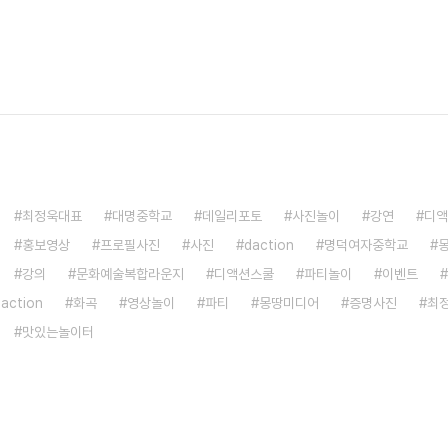
최정욱대표
대명중학교
데일리포토
사진놀이
강연
디액
홍보영상
프로필사진
사진
daction
명덕여자중학교
강의
문화예술복합라운지
디액션스쿨
파티놀이
이벤트
saction
화곡
영상놀이
파티
몽땅미디어
증명사진
최
맛있는놀이터