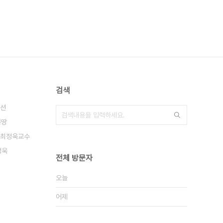
검색
션
몽땅
최정욱교수
정욱
전체 방문자
오늘
어제