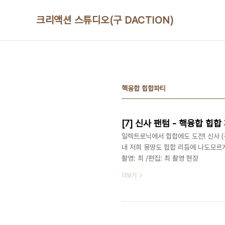
본문 바로가기
크리액션 스튜디오(구 DACTION)
핵융합 힙합파티
[7] 신사 팬텀 - 핵융합 힙
일렉트로닉에서 힙합에도 도전! 신사 
내 저희 몽땅도 힙합 리듬에 나도모르게
촬영: 최 /편집: 최 촬영 현장
더보기