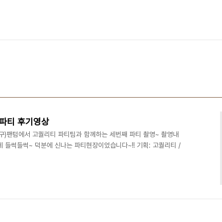
합 파티 후기영상
(구)팬텀에서 고퀄리티 파티팀과 함께하는 세번째 파티 촬영~ 촬영내
 들썩들썩~ 덕분에 신나는 파티현장이었습니다~!! 기획: 고퀄리티 /