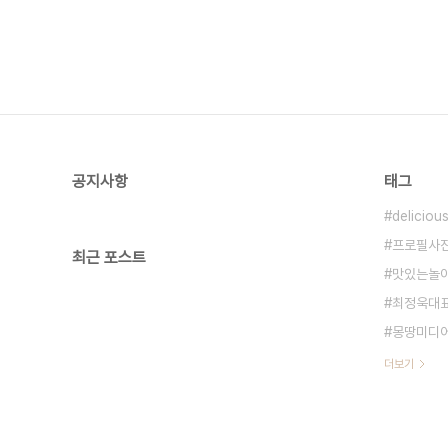
공지사항
태그
deliciou
프로필사
최근 포스트
맛있는놀
최정욱대
몽땅미디
더보기