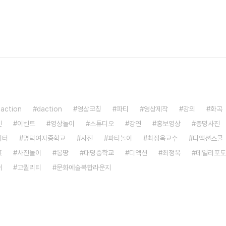
saction
daction
영상코칭
파티
영상제작
강의
화곡
진
이벤트
영상놀이
스튜디오
강연
홍보영상
증명사진
이터
명덕여자중학교
사진
파티놀이
최정욱교수
디액션스쿨
표
사진놀이
몽땅
대명중학교
디액션
최정욱
데일리포토
어
고퀄리티
문화예술복합라운지