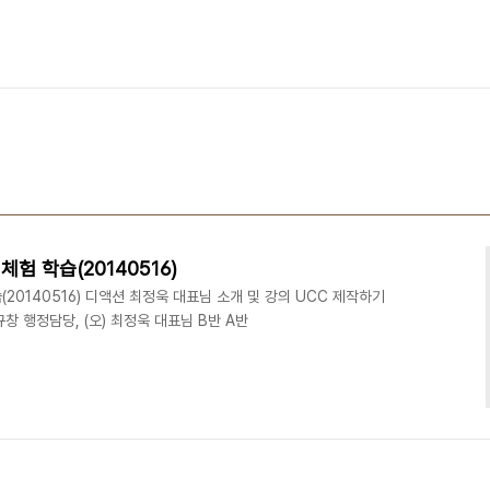
험 학습(20140516)
20140516) 디액션 최정욱 대표님 소개 및 강의 UCC 제작하기
규창 행정담당, (오) 최정욱 대표님 B반 A반