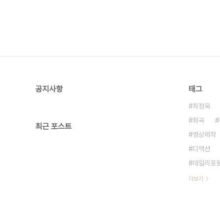
공지사항
태그
최정욱
화곡
최근 포스트
영상제작
디액션
데일리포
더보기