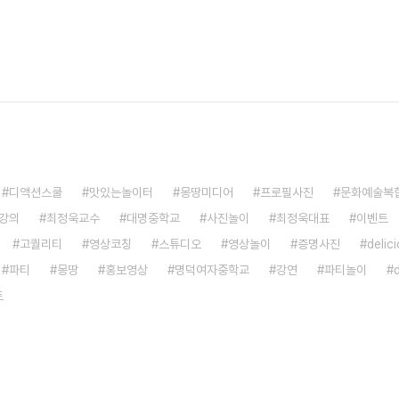
디액션스쿨
맛있는놀이터
몽땅미디어
프로필사진
문화예술복
강의
최정욱교수
대명중학교
사진놀이
최정욱대표
이벤트
고퀄리티
영상코칭
스튜디오
영상놀이
증명사진
delic
파티
몽땅
홍보영상
명덕여자중학교
강연
파티놀이
토