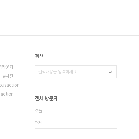
검색
합라운지
사진
iousaction
daction
전체 방문자
오늘
어제