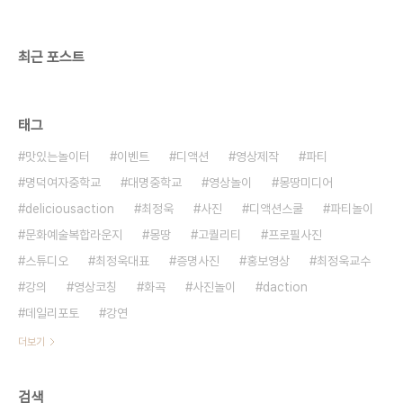
최근 포스트
태그
맛있는놀이터
이벤트
디액션
영상제작
파티
명덕여자중학교
대명중학교
영상놀이
몽땅미디어
deliciousaction
최정욱
사진
디액션스쿨
파티놀이
문화예술복합라운지
몽땅
고퀄리티
프로필사진
스튜디오
최정욱대표
증명사진
홍보영상
최정욱교수
강의
영상코칭
화곡
사진놀이
daction
데일리포토
강연
더보기
검색