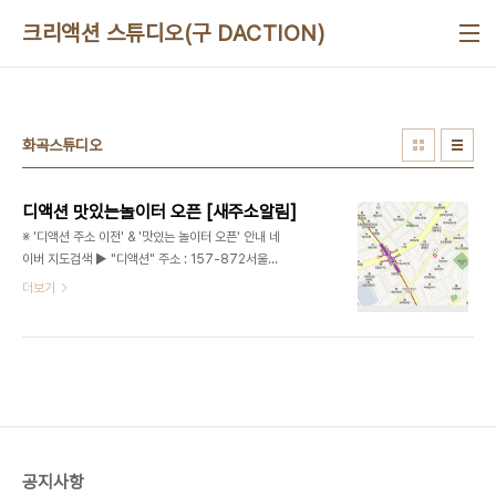
본문 바로가기
크리액션 스튜디오(구 DACTION)
화곡스튜디오
디액션 맛있는놀이터 오픈 [새주소알림]
※ '디액션 주소 이전' & '맛있는 놀이터 오픈' 안내 네
이버 지도검색 ▶ "디액션" 주소 : 157-872서울특
별시 강서구 까치산로 20 / 서울특별시 강서구 화곡
더보기
동 105-59 지하1층
공지사항