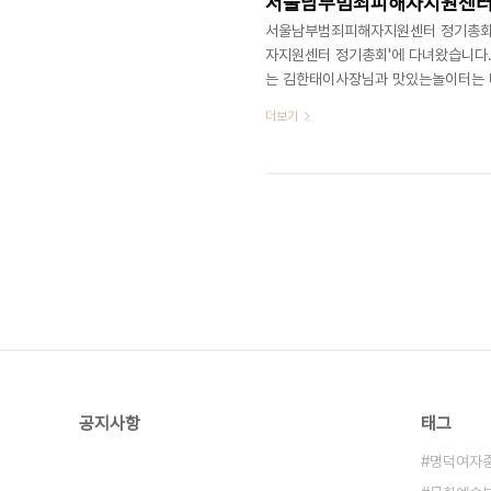
서울남부범죄피해자지원센터 정기
서울남부범죄피해자지원센터 정기총회 (
자지원센터 정기총회'에 다녀왔습니다
는 김한태이사장님과 맛있는놀이터는 
교육의 기회를 부여하고 그들이 실질적
더보기
되었습니다. 디액션스쿨 바로가기 ▷ http:
화예술복합라운지, 맛있는놀이터(디액
여 (문의) 070 8748 1031 / www.d
공지사항
태그
명덕여자