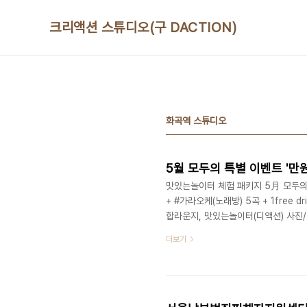
본문 바로가기
크리액션 스튜디오(구 DACTION)
화곡역 스튜디오
5월 모두의 특별 이벤트 '만
맛있는놀이터 체험 패키지 5月 모두의 
+ #가라오케(노래방) 5곡 + 1free 
합라운지, 맛있는놀이터(디액션) 사
스쿨 (문의) 070 8748 1031 / www.
더보기