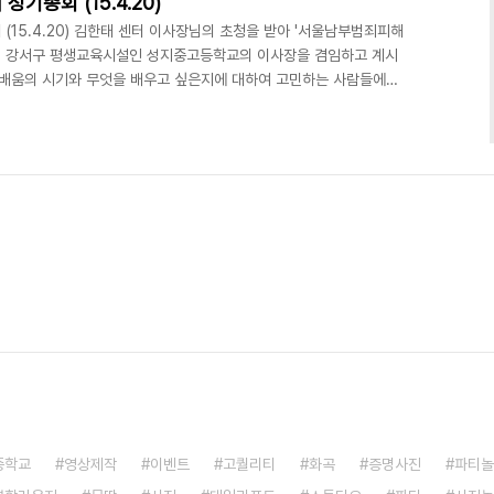
총회 (15.4.20)
15.4.20) 김한태 센터 이사장님의 초청을 받아 '서울남부범죄피해
. 강서구 평생교육시설인 성지중고등학교의 이사장을 겸임하고 계시
배움의 시기와 무엇을 배우고 싶은지에 대하여 고민하는 사람들에게
인 전문성을 확보할 수 있도록 지원하는 공동목표아래 인연을 맺게
//www.deliciousaction.com/145 강서구 No.1 유일한 문
션) 사진/영상 스튜디오ㅣ강연/세미나 ㅣ 파티/이벤트ㅣ기타공간대
eliciousaction.com
중학교
영상제작
이벤트
고퀄리티
화곡
증명사진
파티놀