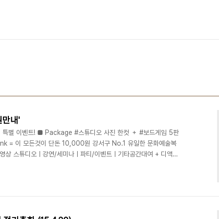
원만내'
특별 이벤트! ■ Package #스튜디오 사진 한컷 ＋ #보드게임 5판
drink = 이 모든것이 단돈 10,000원 강서구 No.1 유일한 문화예술복
진/영상 스튜디오ㅣ강연/세미나ㅣ파티/이벤트ㅣ기타공간대여 + 디액션
deliciousaction.com