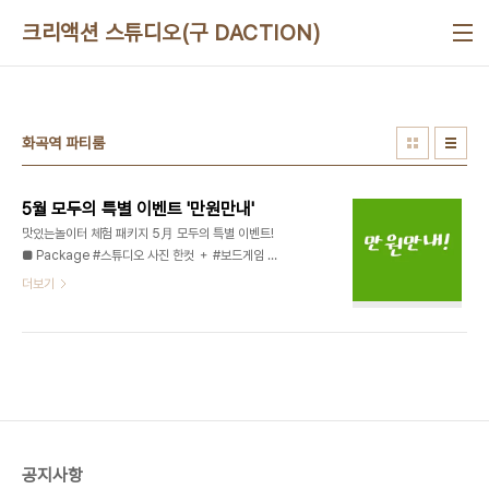
본문 바로가기
크리액션 스튜디오(구 DACTION)
화곡역 파티룸
5월 모두의 특별 이벤트 '만원만내'
맛있는놀이터 체험 패키지 5月 모두의 특별 이벤트!
■ Package #스튜디오 사진 한컷 ＋ #보드게임 5
판 + #가라오케(노래방) 5곡 + 1free drink = 이
더보기
모든것이 단돈 10,000원 강서구 No.1 유일한 문화
예술복합라운지, 맛있는놀이터(디액션) 사진/영상 스
튜디오ㅣ강연/세미나ㅣ파티/이벤트ㅣ기타공간대여
+ 디액션스쿨 (문의) 070 8748 1031 /
www.deliciousaction.com
공지사항