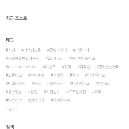
최근 포스트
태그
사진
디액션스쿨
몽땅미디어
고퀄리티
문화예술복합라운지
daction
명덕여자중학교
deliciousaction
이벤트
강의
디액션
맛있는놀이터
스튜디오
파티놀이
최정욱
화곡
최정욱대표
데일리포토
몽땅
증명사진
대명중학교
영상놀이
홍보영상
강연
사진놀이
프로필사진
파티
영상제작
영상코칭
최정욱교수
더보기
검색