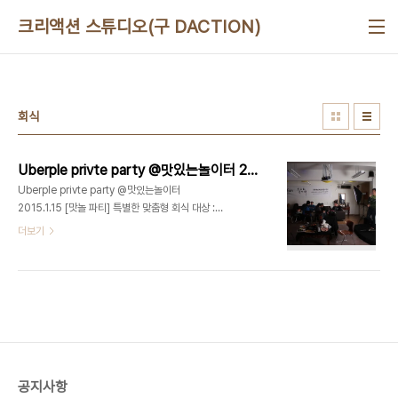
본문 바로가기
크리액션 스튜디오(구 DACTION)
회식
Uberple privte party @맛있는놀이터 2015.1.15
Uberple privte party @맛있는놀이터
2015.1.15 [맛놀 파티] 특별한 맞춤형 회식 대상 :
'(주)Uberple' - 주식어플 SNEK(스넥) 개발 장소 :
더보기
화곡동 '맛있는놀이터' 주관 : 맛있는놀이터 주최 : 고
퀄리티2nd 파티팀 '(주)Uberple' 주식어플
SNEK(스넥)을 개발한 기업입니다. 강서구 No.1 유
일한 하우스 파티 라운지, 맛있는놀이터 스튜디오/강
연/이벤트/기타공간대여 (문의) 070 8748 1031
공지사항