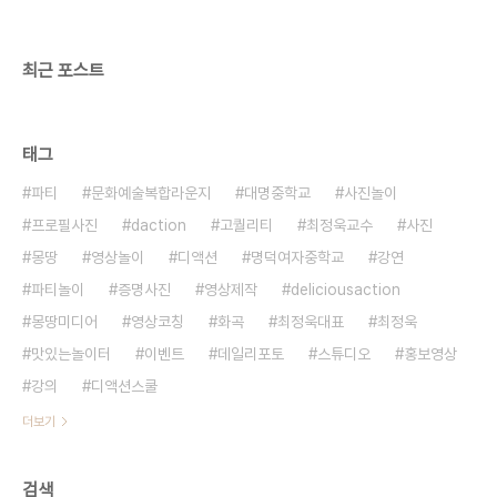
최근 포스트
태그
파티
문화예술복합라운지
대명중학교
사진놀이
프로필사진
daction
고퀄리티
최정욱교수
사진
몽땅
영상놀이
디액션
명덕여자중학교
강연
파티놀이
증명사진
영상제작
deliciousaction
몽땅미디어
영상코칭
화곡
최정욱대표
최정욱
맛있는놀이터
이벤트
데일리포토
스튜디오
홍보영상
강의
디액션스쿨
더보기
검색