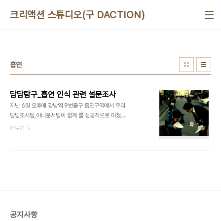
본문 바로가기
크리액션 스튜디오(구 DACTION)
흡연
담담탐구_흡연 인식 관련 설문조사
지난 6일 오후에 강남역 9번출구 흡연구역에서 우리
담담조사팀,아나운서팀이 함께 를 성공적으로 마쳤
습니다. 오프라인 설문조사에 선뜻 응해주신 200여
더보기
명의 시민 여러분께도 진심으로 감사드리며, 앞으로
더 좋은 서비스로 보답하겠습니다. 온라인 설문조사
를 실시합니다. 많은 관심과 참여 바랍니다. 설문조사
참여하기☞
https://docs.google.com/forms/d/1J-
BWVCA6t10IabfVE6B59K3qMC8ue4-
HsQWFtdMdbsU/viewform [깨알 같은 이벤
트] 하나! 이 게시물 좋아요 및 댓글로 응원메세지를
공지사항
남겨주신 분들 중 추첨하여 10분께 스타벅스 기프티