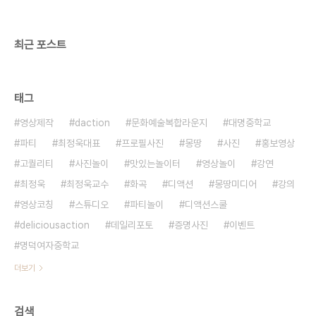
콘을 드립니다!
최근 포스트
태그
영상제작
daction
문화예술복합라운지
대명중학교
파티
최정욱대표
프로필사진
몽땅
사진
홍보영상
고퀄리티
사진놀이
맛있는놀이터
영상놀이
강연
최정욱
최정욱교수
화곡
디액션
몽땅미디어
강의
영상코칭
스튜디오
파티놀이
디액션스쿨
deliciousaction
데일리포토
증명사진
이벤트
명덕여자중학교
더보기
검색