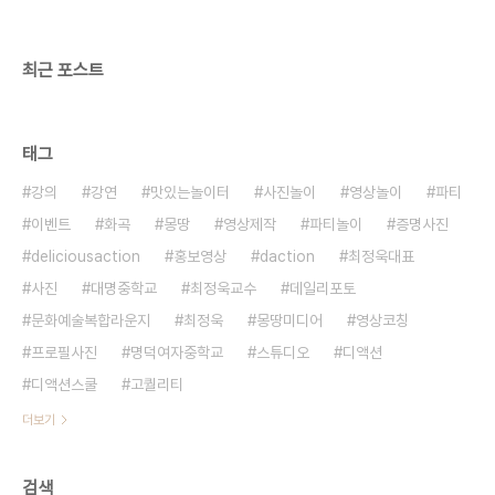
최근 포스트
태그
강의
강연
맛있는놀이터
사진놀이
영상놀이
파티
이벤트
화곡
몽땅
영상제작
파티놀이
증명사진
deliciousaction
홍보영상
daction
최정욱대표
사진
대명중학교
최정욱교수
데일리포토
문화예술복합라운지
최정욱
몽땅미디어
영상코칭
프로필사진
명덕여자중학교
스튜디오
디액션
디액션스쿨
고퀄리티
더보기
검색