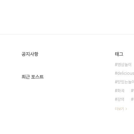
공지사항
태그
영상놀이
deliciou
최근 포스트
맛있는놀
화곡
강의
더보기