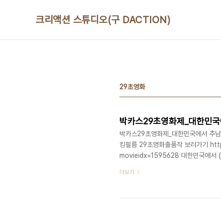
본문 바로가기
크리액션 스튜디오(구 DACTION)
29초영화
박카스29초영화제_대한민국
박카스29초영화제_대한민국에서 추남
킹필름 29초영화출품작 보러가기 http://w
movieidx=1595628 대한민국에
했고, 고생하는 청소부 아주머니께도 
더보기
싸대기... 그리고 집에 돌아와서 어머
다. 이 세상 모든 어머니께 감사드리
드립니다. ^^ [책임] 최정욱 교수 [연출