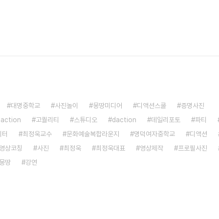
대명중학교
사진놀이
몽땅미디어
디액션스쿨
증명사진
saction
고퀄리티
스튜디오
daction
데일리포토
파티
이터
최정욱교수
문화예술복합라운지
명덕여자중학교
디액션
영상코칭
사진
최정욱
최정욱대표
영상제작
프로필사진
몽땅
강연