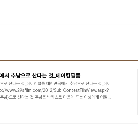
에서 추남으로 산다는 것_메이킹필름
으로 산다는 것_메이킹필름 대한민국에서 추남으로 산다는 것_메이
ww.29sfilm.com/2012/Sub_ContestFilmView.aspx?
서 {추남}으로 산다는 것 추남은 박카스로 마음에 드는 이성에게 어필도
감사를 전했으며, 바쁜 친구에게 격려도 해봤지만, 돌아오는건 매정한
니께 박카스를 드렸는데... 추남도 부모님께는 하나뿐인 멋진 아들이었
며, 아울러 38대의 재미있는 싸대기를 선사해준 여성 출연진들께 감사
]: 유경필 [조연출]..