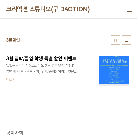
본문 바로가기
크리액션 스튜디오(구 DACTION)
3월할인
3월 입학/졸업 학생 특별 할인 이벤트
맛있는놀이터 사진스튜디오 3月 입학/졸업 ‘학생’
특별 할인! ※ 사전예약제, 입학/졸업생이라는 것을
증명할 수 있는 서류 아무거나 꼭 지참해올 것! #1.증
더보기
명사진(8장)/여권사진(4장) 16,000원 ->
11,000원 #2.취업사진(8장) 30,000원 ->
25,000원 #3.프로필사진(3컷) 60,000원 ->
50,000원 ■ Package #1(증명사진) ＋ #1(여권
사진) + #3(프로필사진) = 92,000원 ->
70,000원 ■ Package #1(여권사진) + #2.(취
업사진) + #3(프로필사진) = 106,000원 ->
85,000원 강서구 No.1 유일한 문화예술복합라운
공지사항
지, 맛있는놀이터(디액션) 사진/영상 스튜디오ㅣ강