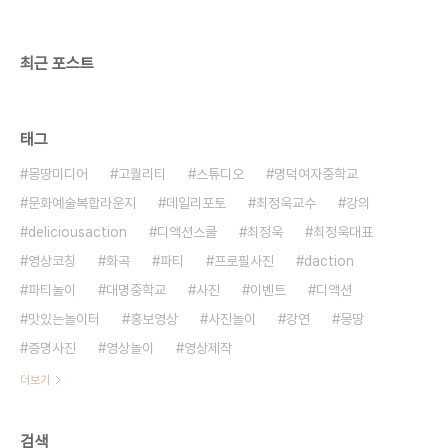
연/세미나ㅣ파티/이벤트ㅣ기타공간대여 + 디액션스
쿨 (문의) 07..
최근 포스트
태그
몽땅미디어
고퀄리티
스튜디오
명덕여자중학교
문화예술복합라운지
데일리포토
최정욱교수
강의
deliciousaction
디액션스쿨
최정욱
최정욱대표
영상코칭
화곡
파티
프로필사진
daction
파티놀이
대명중학교
사진
이벤트
디액션
맛있는놀이터
홍보영상
사진놀이
강연
몽땅
증명사진
영상놀이
영상제작
더보기
검색