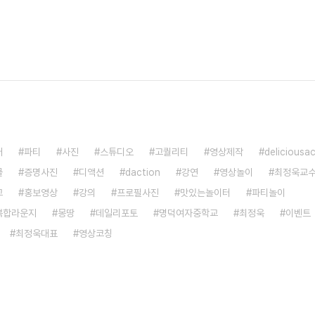
어
파티
사진
스튜디오
고퀄리티
영상제작
deliciousa
쿨
증명사진
디액션
daction
강연
영상놀이
최정욱교
교
홍보영상
강의
프로필사진
맛있는놀이터
파티놀이
복합라운지
몽땅
데일리포토
명덕여자중학교
최정욱
이벤트
최정욱대표
영상코칭