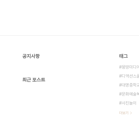
공지사항
태그
몽땅미디
디액션스
최근 포스트
대명중학
문화예술
사진놀이
더보기