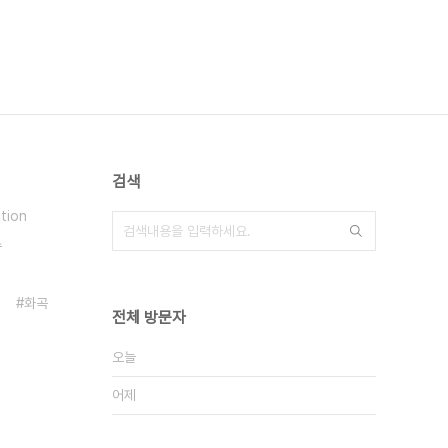
검색
ction
수
화곡
전체 방문자
오늘
어제