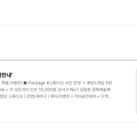
원만내'
특별 이벤트! ■ Package #스튜디오 사진 한컷 ＋ #보드게임 5판
drink = 이 모든것이 단돈 10,000원 강서구 No.1 유일한 문화예술복
진/영상 스튜디오ㅣ강연/세미나ㅣ파티/이벤트ㅣ기타공간대여 + 디액션
deliciousaction.com