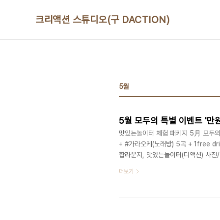
본문 바로가기
크리액션 스튜디오(구 DACTION)
5월
5월 모두의 특별 이벤트 '만
맛있는놀이터 체험 패키지 5月 모두의 
+ #가라오케(노래방) 5곡 + 1free 
합라운지, 맛있는놀이터(디액션) 사
스쿨 (문의) 070 8748 1031 / www.
더보기