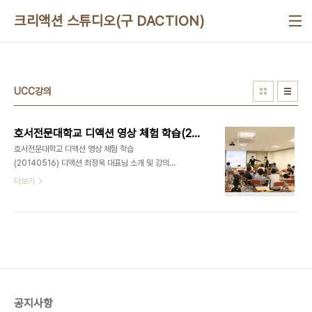
본문 바로가기
크리액션 스튜디오(구 DACTION)
UCC강의
호서전문대학교 디액션 영상 체험 학습(20140516)
호서전문대학교 디액션 영상 체험 학습
(20140516) 디액션 최정욱 대표님 소개 및 강의
UCC 제작하기 체험 학습 모습 기념 촬영① - (왼)
더보기
심규창 행정담당, (오) 최정욱 대표님 B반 A반
공지사항