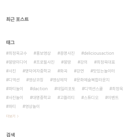
최근 포스트
태그
최정욱교수
홍보영상
증명사진
deliciousaction
몽땅미디어
프로필사진
몽땅
강의
최정욱대표
사진
명덕여자중학교
화곡
강연
맛있는놀이터
디액션
영상코칭
영상제작
문화예술복합라운지
파티놀이
daction
데일리포토
디액션스쿨
최정욱
사진놀이
대명중학교
고퀄리티
스튜디오
이벤트
파티
영상놀이
더보기
검색