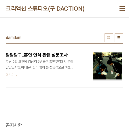
본문 바로가기
크리액션 스튜디오(구 DACTION)
damdam
담담탐구_흡연 인식 관련 설문조사
지난 6일 오후에 강남역 9번출구 흡연구역에서 우리
담담조사팀,아나운서팀이 함께 를 성공적으로 마쳤
습니다. 오프라인 설문조사에 선뜻 응해주신 200여
더보기
명의 시민 여러분께도 진심으로 감사드리며, 앞으로
더 좋은 서비스로 보답하겠습니다. 온라인 설문조사
를 실시합니다. 많은 관심과 참여 바랍니다. 설문조사
참여하기☞
https://docs.google.com/forms/d/1J-
BWVCA6t10IabfVE6B59K3qMC8ue4-
HsQWFtdMdbsU/viewform [깨알 같은 이벤
트] 하나! 이 게시물 좋아요 및 댓글로 응원메세지를
공지사항
남겨주신 분들 중 추첨하여 10분께 스타벅스 기프티