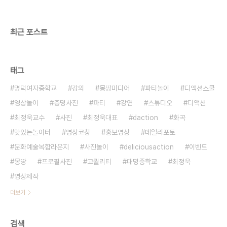
콘을 드립니다!
최근 포스트
태그
명덕여자중학교
강의
몽땅미디어
파티놀이
디액션스쿨
영상놀이
증명사진
파티
강연
스튜디오
디액션
최정욱교수
사진
최정욱대표
daction
화곡
맛있는놀이터
영상코칭
홍보영상
데일리포토
문화예술복합라운지
사진놀이
deliciousaction
이벤트
몽땅
프로필사진
고퀄리티
대명중학교
최정욱
영상제작
더보기
검색