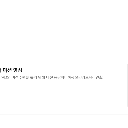
아 미션 영상
PD의 미션수행을 돕기 위해 나선 몽땅미디어-! 으쌰라으쌰~ 연출: