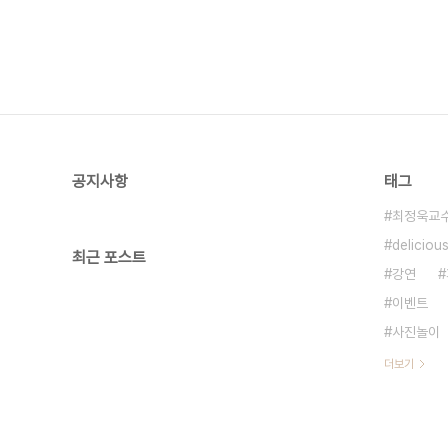
공지사항
태그
최정욱교
deliciou
최근 포스트
강연
이벤트
사진놀이
더보기