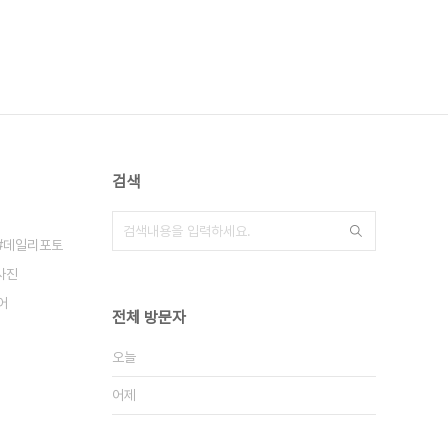
검색
데일리포토
사진
어
전체 방문자
오늘
어제