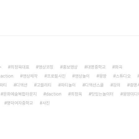
수
최정욱대표
영상코칭
홍보영상
대명중학교
화곡
saction
영상제작
프로필사진
영상놀이
몽땅
스튜디오
파티
디액션
고퀄리티
파티놀이
디액션스쿨
강의
증명
문화예술복합라운지
daction
최정욱
맛있는놀이터
몽땅미디
명덕여자중학교
사진