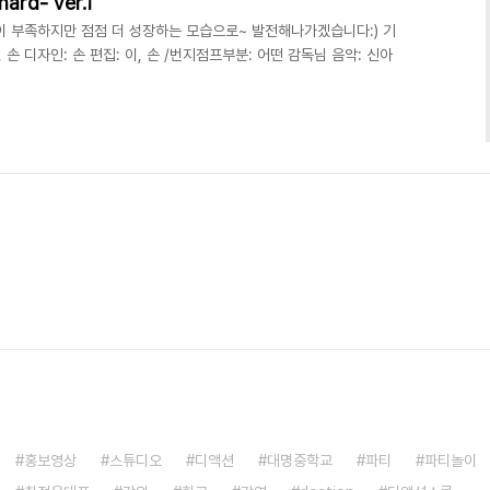
hard- ver.1
이 부족하지만 점점 더 성장하는 모습으로~ 발전해나가겠습니다:) 기
, 손 디자인: 손 편집: 이, 손 /번지점프부분: 어떤 감독님 음악: 신아
홍보영상
스튜디오
디액션
대명중학교
파티
파티놀이