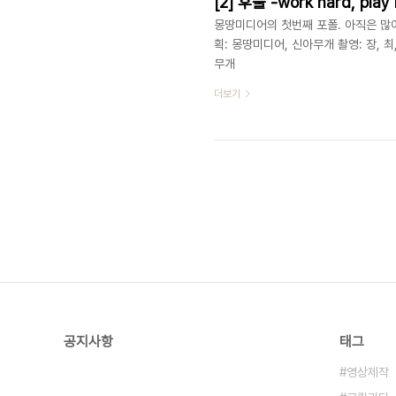
[2] 후풀 -work hard, play 
몽땅미디어의 첫번째 포폴. 아직은 많
획: 몽땅미디어, 신아무개 촬영: 장, 최
무개
더보기
공지사항
태그
영상제작