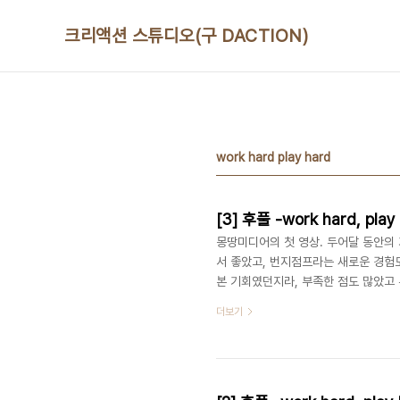
본문 바로가기
크리액션 스튜디오(구 DACTION)
work hard play hard
[3] 후풀 -work hard, play 
몽땅미디어의 첫 영상. 두어달 동안의
서 좋았고, 번지점프라는 새로운 경험도 
본 기회였던지라, 부족한 점도 많았고 투
무개 촬영: 손, 최, 장 디자인: 손 편
더보기