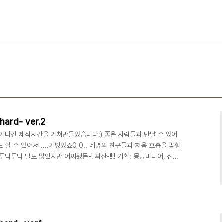
hard- ver.2
 기나긴 제작시간을 거쳐만들었습니다:) 좋은 사람들과 만날 수 있어
할 수 있어서 ....기뻤었죠0_0.. 네명의 친구들과 처음 호흡을 맞춰
닥투닥 말도 많았지만 어찌됐든-! 짜잔-!!!! 기획: 몽땅미디어, 신아
집: 손 /번지점프 부분: 어떤 감독님 음악: 신아무개