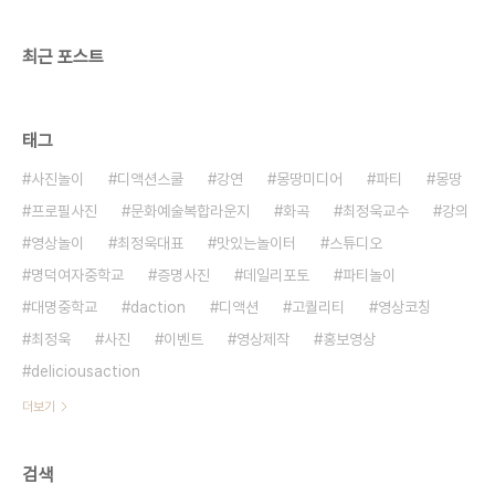
최근 포스트
태그
사진놀이
디액션스쿨
강연
몽땅미디어
파티
몽땅
프로필사진
문화예술복합라운지
화곡
최정욱교수
강의
영상놀이
최정욱대표
맛있는놀이터
스튜디오
명덕여자중학교
증명사진
데일리포토
파티놀이
대명중학교
daction
디액션
고퀄리티
영상코칭
최정욱
사진
이벤트
영상제작
홍보영상
deliciousaction
더보기
검색