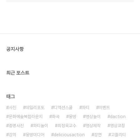
공지사항
최근 포스트
태그
사진
데일리포토
디액션스쿨
파티
이벤트
문화예술복합라운지
화곡
몽땅
영상놀이
daction
증명사진
파티놀이
최정욱교수
영상제작
영상코칭
강의
몽땅미디어
deliciousaction
강연
고퀄리티