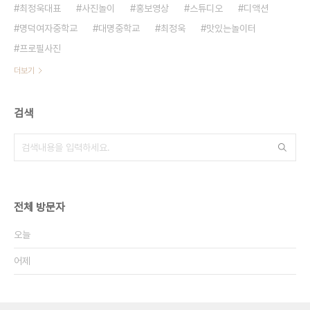
최정욱대표
사진놀이
홍보영상
스튜디오
디액션
명덕여자중학교
대명중학교
최정욱
맛있는놀이터
프로필사진
더보기
검색
전체 방문자
오늘
어제