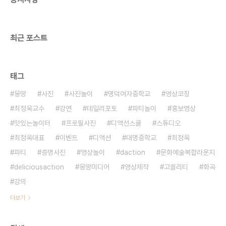
최근 포스트
태그
몽땅
사진
사진놀이
명덕여자중학교
영상코칭
최정욱교수
강연
데일리포토
파티놀이
홍보영상
맛있는놀이터
프로필사진
디액션스쿨
스튜디오
최정욱대표
이벤트
디액션
대명중학교
최정욱
파티
증명사진
영상놀이
daction
문화예술복합라운지
deliciousaction
몽땅미디어
영상제작
고퀄리티
화곡
강의
더보기