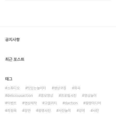
공지사항
최근 포스트
태그
스튜디오
맛있는놀이터
영상코칭
화곡
deliciousaction
홍보영상
프로필사진
영상놀이
이벤트
영상제작
고퀄리티
daction
몽땅미디어
최정욱
강연
증명사진
사진놀이
강의
사진