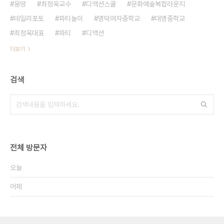
몽땅
최정욱교수
디액션스쿨
문화예술복합라운지
데일리포토
파티놀이
명덕여자중학교
대명중학교
최정욱대표
파티
디액션
더보기
검색
전체 방문자
오늘
어제