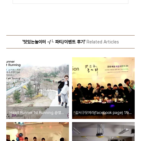
'맛있는놀이터 -/└ 파티/이벤트 후기'
Related Articles
Heart Runner 1st Running @별뜨락 2015.4.30
강서구모여라(facebook page) 1차 벙개 파티 @맛있는놀이터 2015.2.14