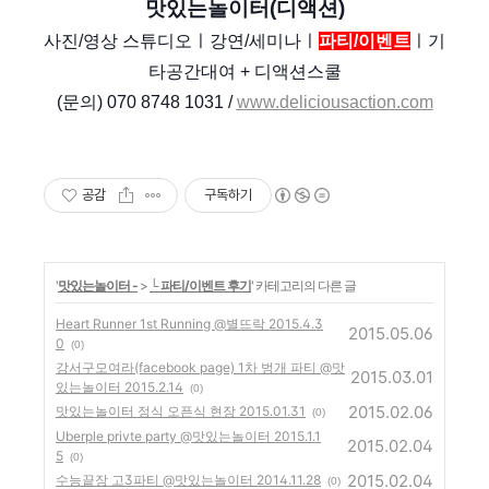
맛있는놀이터(디액션
)
사진/
영상 스튜디오ㅣ
강연/
세미나ㅣ
파티/
이벤트
ㅣ
기
타공간대여
+ 디액션스쿨
(문의) 070 8748 1031 /
www.deliciousaction.com
공감
구독하기
'
맛있는놀이터 -
>
└ 파티/이벤트 후기
' 카테고리의 다른 글
Heart Runner 1st Running @별뜨락 2015.4.3
2015.05.06
0
(0)
강서구모여라(facebook page) 1차 벙개 파티 @맛
2015.03.01
있는놀이터 2015.2.14
(0)
2015.02.06
맛있는놀이터 정식 오픈식 현장 2015.01.31
(0)
Uberple privte party @맛있는놀이터 2015.1.1
2015.02.04
5
(0)
2015.02.04
수능끝장 고3파티 @맛있는놀이터 2014.11.28
(0)