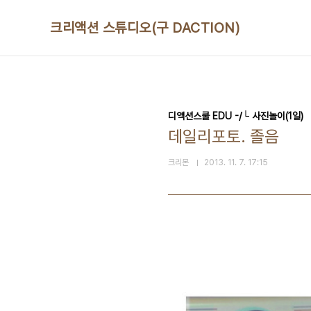
본문 바로가기
크리액션 스튜디오(구 DACTION)
디액션스쿨 EDU -/└ 사진놀이(1일)
데일리포토. 졸음
크리몬
2013. 11. 7. 17:15