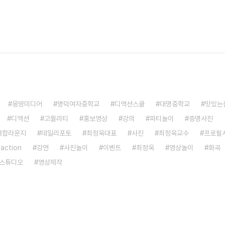
몽땅미디어
명덕여자중학교
디액션스쿨
대명중학교
맛있는
디액션
고퀄리티
홍보영상
강의
파티놀이
증명사진
복합라운지
데일리포토
최정욱대표
사진
최정욱교수
프로필
saction
강연
사진놀이
이벤트
최정욱
영상놀이
화곡
스튜디오
영상제작