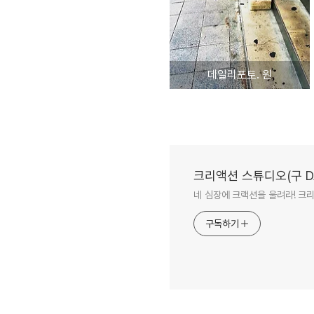
데일리포토. 원
크리액션 스튜디오(구 DA
네 심장에 크랙션을 울려라! 크
구독하기