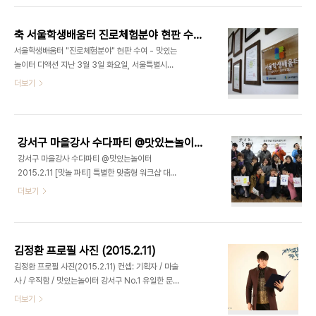
셨는데요. 젊은 남자 선생님의 등장에 여학생들이 환
호했습니다.(^^) 명덕여자중학교 방송영상제작반 수
축 서울학생배움터 진로체험분야 현판 수여 - 맛있는놀이터
업일정 입니다. 실습실 안에는 최정욱 대표님의 강의
서울학생배움터 "진로체험분야" 현판 수여 - 맛있는
를 듣고자 특별히 선발된 1,2,3학년 21명의 학생들
놀이터 디액션 지난 3월 3일 화요일, 서울특별시교
이 골고루 앉아 있었습니다. 동아리 학생들이 본인들
육청에서는 서울학생들에게 다양하고 유익한 직업
더보기
이 제작한 영상을 즐겁게 보고있습니다. 디액션스쿨
체험 기회를 제공한 저희 맛있는놀이터(디액션)에게
외부 출강 (문의) 070-8748-1031 /
감사를 표시하고 교육청 명예를 부여했으며 학생의
ceo@deliciousaction.com
꿈과 끼를 키울 수 있는 지속적이고 안정적인 기반을
조성하기 위해 교육기부에 참가한 저희 디액션에게
강서구 마을강사 수다파티 @맛있는놀이터 2015.2.11
감사의 마음을 전했습니다. 맛있는놀이터는 문화예
강서구 마을강사 수다파티 @맛있는놀이터
술복합라운지로 문화와 예술이 공존하는 곳이며, 스
2015.2.11 [맛놀 파티] 특별한 맞춤형 워크샵 대상 :
튜디오와 강연, 파티 및 다목적 공간대여가 가능한 건
강서구청 및 마을강사 장소 : 화곡동 '맛있는놀이터'
더보기
전한 놀이문화를 이끌 수 있는 컨텐츠로 구성된 공간
주관 : 맛있는놀이터 주최 : 고퀄리티2nd 파티팀 강
입니다. 최정욱 대표님은 학생들을 위해 꾸준한 강의
서구 화곡동 마을을 살기좋은 마을로 만들기 위해 힘
및 재능기부를 실천하고 계십니다. 디액션스쿨 바로
쓰시는 고마운 분들입니다. 강서구 No.1 유일한 문화
가기 ▷
예술복합라운지, 맛있는놀이터(디액션) 사진/영상 스
http://www.deliciousaction.com/145..
김정환 프로필 사진 (2015.2.11)
튜디오ㅣ강연/세미나ㅣ파티/이벤트ㅣ기타공간대여
김정환 프로필 사진(2015.2.11) 컨셉: 기획자 / 마술
+ 디액션스쿨 (문의) 070 8748 1031 /
사 / 우직함 / 맛있는놀이터 강서구 No.1 유일한 문
www.deliciousaction.com
화예술복합라운지, 맛있는놀이터(디액션) 사진/영상
더보기
스튜디오ㅣ강연/세미나ㅣ파티/이벤트ㅣ기타공간대