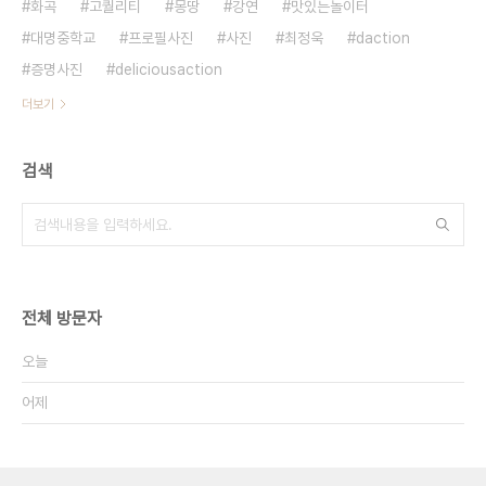
화곡
고퀄리티
몽땅
강연
맛있는놀이터
대명중학교
프로필사진
사진
최정욱
daction
증명사진
deliciousaction
더보기
검색
전체 방문자
오늘
어제