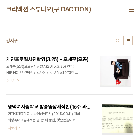
본문 바로가기
크리액션 스튜디오(구 DACTION)
강서구
개인프로필사진촬영(3.25) - 오세훈(오공)
오세훈(오공)프로필사진촬영(2015.3.25) 컨셉:
HIP HOP / 건방진 / 망가짐 강서구 No.1 유일한 문
화예술복합라운지, 맛있는놀이터(디액션) 사진/영상
더보기
스튜디오ㅣ강연/세미나 ㅣ 파티/이벤트ㅣ기타공간대
여 (문의) 070 8748 1031 /
www.deliciousaction.com
명덕여자중학교 방송영상제작반(16주 과정) - 오리엔테이션(2015.03.11)
명덕여자중학교 방송영상제작반(2015.03.11) 저희
최정욱대표님께서는 올 한 해 동안, 맛있는놀이터 근
처에 위치한 명덕여자중학교 방송영상제작반 수업을
더보기
나가게 되셨습니다. 지난 11일 수요일, 최정욱대표님
께서는 방송부 학생들과 첫 대면하는 시간을 갖게 되