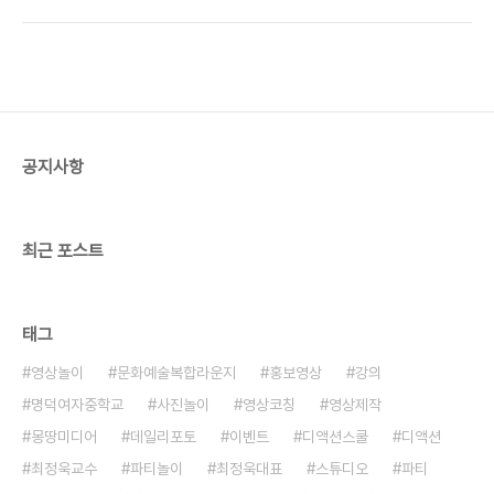
여 + 디액션스쿨 (문의) 070 8748 1031 /
www.deliciousaction.com
공지사항
최근 포스트
태그
영상놀이
문화예술복합라운지
홍보영상
강의
명덕여자중학교
사진놀이
영상코칭
영상제작
몽땅미디어
데일리포토
이벤트
디액션스쿨
디액션
최정욱교수
파티놀이
최정욱대표
스튜디오
파티