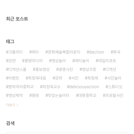
최근 포스트
태그
고퀄리티
파티
문화예술복합라운지
daction
화곡
강연
몽땅미디어
영상놀이
파티놀이
데일리포토
디액션스쿨
홍보영상
증명사진
영상코칭
디액션
이벤트
최정욱대표
강의
사진
최정욱
사진놀이
명덕여자중학교
최정욱교수
deliciousaction
스튜디오
영상제작
몽땅
맛있는놀이터
대명중학교
프로필사진
더보기
검색