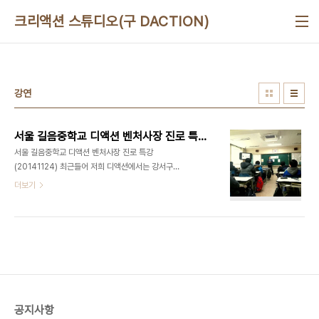
본문 바로가기
크리액션 스튜디오(구 DACTION)
강연
서울 길음중학교 디액션 벤처사장 진로 특강 (20141124)
서울 길음중학교 디액션 벤처사장 진로 특강
(20141124) 최근들어 저희 디액션에서는 강서구에
'맛있는놀이터'라는 문화예술복합라운지를 오픈하면
더보기
서,영상놀이 체험 학습 교육 및 이벤트 개최 실습 등
내부에서 다양한 스토리들로 탄탄하게 자리매김하고
있습니다. 오래간만에 저희 최정욱 대표님께서 직접
출강을 나가셨는데요. 이번에는 벤처사장이라는 직
업군을 주제로 중학교 1,2학년 학생들을 대상으로 강
연을 해주셨습니다. 디액션 외부 출강 (문의)070-
8748-9282 / ceo@deliciousaction.com
공지사항