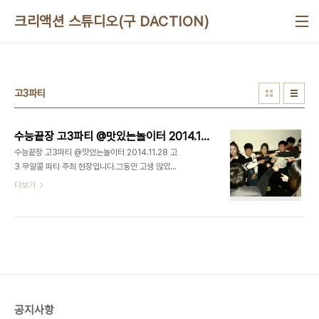
본문 바로가기
크리액션 스튜디오(구 DACTION)
고3파티
수능끝장 고3파티 @맛있는놀이터 2014.11.28
수능끝장 고3파티 @맛있는놀이터 2014.11.28 고
3 무알콜 파티 주최 현장입니다.그동안 고생 많았을
고3 수험생들에게 마음의 위안과 즐거움을 선사하고
더보기
자이 파티를 기획하고 주최하게 되었습니다. 이 날 수
험표를 지참하신 고객 전원에게는 입장료 50%할인
과 수제팔찌 및 무알콜 칵테일을 선물해드렸습니
다.ps. 특별히 이 날은 고퀄리티2nd파티팀 멤버 김
도희양의 생일이기도 했습니다. 디액션스쿨 [파티놀
이] 이벤트 개최 실습 대상 : 고퀄리티2nd 파티팀코
치 : 최정욱 교수코칭명 : 이벤트 개최 실습장소 : 강
서구 맛있는놀이터 주관 : 맛있는놀이터주최 : 고퀄리
공지사항
티2nd 파티팀 강서구 No.1 유일한 하우스 파티 라