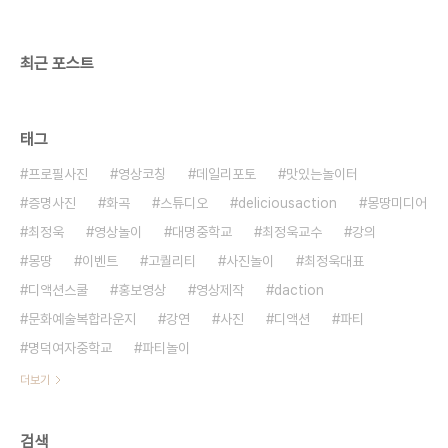
운지, 맛있는놀이터 스튜디오/강연/이벤트/기타공간
대여 (문의) 070 8748 1031
최근 포스트
태그
프로필사진
영상코칭
데일리포토
맛있는놀이터
증명사진
화곡
스튜디오
deliciousaction
몽땅미디어
최정욱
영상놀이
대명중학교
최정욱교수
강의
몽땅
이벤트
고퀄리티
사진놀이
최정욱대표
디액션스쿨
홍보영상
영상제작
daction
문화예술복합라운지
강연
사진
디액션
파티
명덕여자중학교
파티놀이
더보기
검색