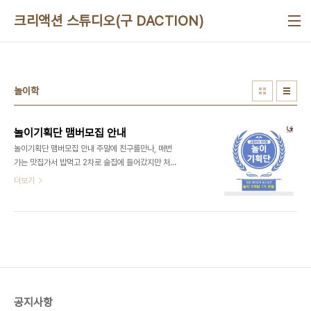
본문 바로가기
크리액션 스튜디오(구 DACTION)
놀이학
놀이기획단 맴버모집 안내
놀이기획단 맴버모집 안내 주말에 친구를만나, 매번
가는 맛집가서 밥먹고 2차로 술집에 들어갔지만 처
음처럼 노는것 같이 신나게 놀고 싶어도 이젠 모든게
더보기
지겹기만 하고 주구장창 들이키는 술에 취해 "기분이
좋은데이"를 중얼 거리며 새벽에 참이슬을 맞으며 쓸
쓸히 집에 들어가는 당신! 더이상 이렇게 노는 것도
재미가 없다! 새로운 삶의 활력소를 찾고싶어 하는 여
러분을 모집합니다. 모집대상 : 신체 건강한 남녀노소
모집인원 : 0명 모집기간 : 서류모집 - 2015년 2월
10일(화) ~ 2월 20일(금) 24:00 까지 면접시험 :
추후 개별 연락 면접장소 : 서울시 강서구 화곡동
공지사항
105-59번지, B1 맛있는놀이터(네이버 지도검색