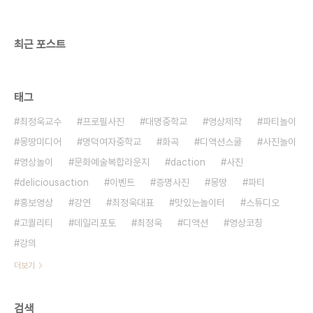
'디액션') 활동내용 : 전 세계 놀이문화 연구/토론/실
행 지원방법 : 양식을 ..
최근 포스트
태그
최정욱교수
프로필사진
대명중학교
영상제작
파티놀이
몽땅미디어
명덕여자중학교
화곡
디액션스쿨
사진놀이
영상놀이
문화예술복합라운지
daction
사진
deliciousaction
이벤트
증명사진
몽땅
파티
홍보영상
강연
최정욱대표
맛있는놀이터
스튜디오
고퀄리티
데일리포토
최정욱
디액션
영상코칭
강의
더보기
검색