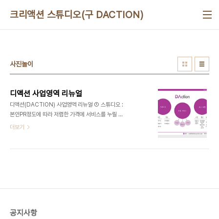
본문 바로가기
크리액션 스튜디오(구 DACTION)
사진놀이
디액션 사업영역 리뉴얼
디액션(DACTION) 사업영역 리뉴얼 ① 스튜디오 :
본인PR정도에 따라 저렴한 가격에 서비스를 누릴 수
있다. 사진 - 증명사진, 프로필사진,제품사진 영상 -
더보기
프로필영상, 인터넷강의 ② 코칭 서비스 : 본인이 만
들고 싶은 콘텐츠를 코칭을 통해 직접 참여함으로서
제작/개최가 저렴한 가격에 완성이 가능하다. 사진놀
이,영상놀이,이벤트개최 ③ 외주 대행 사진 - 스냅사
진 영상 - 인터넷방송,홍보영상,로고,현장스케치,뉴
스,인터뷰 등 디자인 - 로고, 포스터, 판넬, 현수막,
브로슈어 등 문의 : ceo@deliciousaction.com
010 3708 9282
공지사항