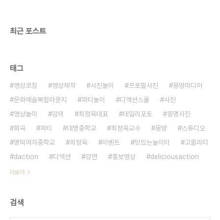
최근 포스트
태그
영상코칭
영상제작
사진놀이
프로필사진
몽땅미디어
문화예술복합라운지
파티놀이
디액션스쿨
사진
영상놀이
강의
최정욱대표
데일리포토
증명사진
화곡
파티
대명중학교
최정욱교수
몽땅
스튜디오
명덕여자중학교
최정욱
이벤트
맛있는놀이터
고퀄리티
daction
디액션
강연
홍보영상
deliciousaction
더보기
검색