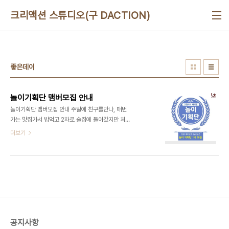
본문 바로가기
크리액션 스튜디오(구 DACTION)
좋은데이
놀이기획단 맴버모집 안내
놀이기획단 맴버모집 안내 주말에 친구를만나, 매번
가는 맛집가서 밥먹고 2차로 술집에 들어갔지만 처
음처럼 노는것 같이 신나게 놀고 싶어도 이젠 모든게
더보기
지겹기만 하고 주구장창 들이키는 술에 취해 "기분이
좋은데이"를 중얼 거리며 새벽에 참이슬을 맞으며 쓸
쓸히 집에 들어가는 당신! 더이상 이렇게 노는 것도
재미가 없다! 새로운 삶의 활력소를 찾고싶어 하는 여
러분을 모집합니다. 모집대상 : 신체 건강한 남녀노소
모집인원 : 0명 모집기간 : 서류모집 - 2015년 2월
10일(화) ~ 2월 20일(금) 24:00 까지 면접시험 :
추후 개별 연락 면접장소 : 서울시 강서구 화곡동
공지사항
105-59번지, B1 맛있는놀이터(네이버 지도검색