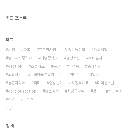
'디액션') 활동내용 : 전 세계 놀이문화 연구/토론/실
행 지원방법 : 양식을 ..
최근 포스트
태그
사진
화곡
프로필사진
맛있는놀이터
영상제작
명덕여자중학교
대명중학교
영상코칭
파티놀이
daction
스튜디오
몽땅
최정욱
증명사진
고퀄리티
문화예술복합라운지
이벤트
데일리포토
몽땅미디어
파티
영상놀이
최정욱대표
디액션스쿨
deliciousaction
홍보영상
최정욱교수
강연
사진놀이
강의
디액션
더보기
검색