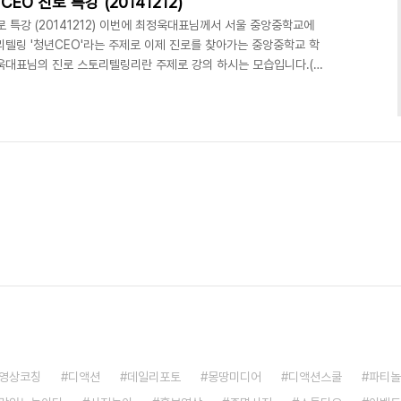
O 진로 특강 (20141212)
 특강 (20141212) 이번에 최정욱대표님께서 서울 중앙중학교에
리텔링 '청년CEO'라는 주제로 이제 진로를 찾아가는 중앙중학교 학
욱대표님의 진로 스토리텔링리란 주제로 강의 하시는 모습입니다.(위,
다.(위) 모두 집중하여 동영상을 보며 자신의 꿈에 대해서 다시 한번
스쿨 외부 출강 (문의) 070-8748-1031 /
영상코칭
디액션
데일리포토
몽땅미디어
디액션스쿨
파티놀