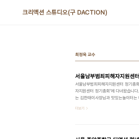
본문 바로가기
크리액션 스튜디오(구 DACTION)
최정욱 교수
서울남부범죄피해자지원센터 정기
서울남부범죄피해자지원센터 정기총회 (
자지원센터 정기총회'에 다녀왔습니다
는 김한태이사장님과 맛있는놀이터는 
교육의 기회를 부여하고 그들이 실질적
더보기
되었습니다. 디액션스쿨 바로가기 ▷ http:
화예술복합라운지, 맛있는놀이터(디액
여 (문의) 070 8748 1031 / www.d