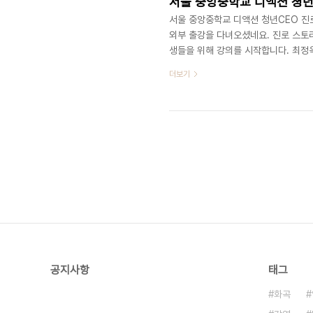
서울 중앙중학교 디액션 쳥년CE
서울 중앙중학교 디액션 청년CEO 진로
외부 출강을 다녀오셨네요. 진로 스토
생들을 위해 강의를 시작합니다. 최정
아래) 꿈에대한 영상을 보고 있는중입니
더보기
생각하는 시간이 된거 같네요.(위) 디액션
ceo@deliciousaction.com
공지사항
태그
화곡