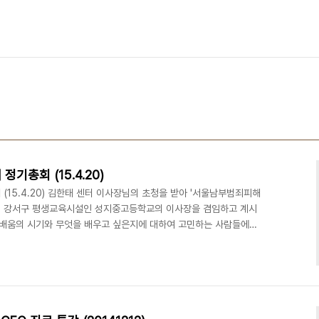
총회 (15.4.20)
15.4.20) 김한태 센터 이사장님의 초청을 받아 '서울남부범죄피해
. 강서구 평생교육시설인 성지중고등학교의 이사장을 겸임하고 계시
배움의 시기와 무엇을 배우고 싶은지에 대하여 고민하는 사람들에게
인 전문성을 확보할 수 있도록 지원하는 공동목표아래 인연을 맺게
//www.deliciousaction.com/145 강서구 No.1 유일한 문
션) 사진/영상 스튜디오ㅣ강연/세미나 ㅣ 파티/이벤트ㅣ기타공간대
eliciousaction.com