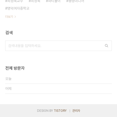
최정욱교수
최정욱
파티놀이
몽땅미디어
명덕여자중학교
더보기
검색
전체 방문자
오늘
어제
DESIGN BY
TISTORY
관리자