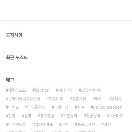
공지사항
최근 포스트
태그
데일리포토
daction
영상코칭
맛있는놀이터
문화예술복합라운지
영상제작
증명사진
파티
디액션
이벤트
대명중학교
고퀄리티
화곡
deliciousaction
강의
몽땅
홍보영상
사진놀이
영상놀이
스튜디오
디액션스쿨
최정욱대표
강연
프로필사진
사진