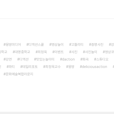
몽땅미디어
디액션스쿨
영상놀이
고퀄리티
증명사진
강
중학교
대명중학교
최정욱
이벤트
사진
사진놀이
영상코
강연
디액션
맛있는놀이터
daction
화곡
스튜디오
진
파티
데일리포토
최정욱교수
몽땅
deliciousaction
문화예술복합라운지