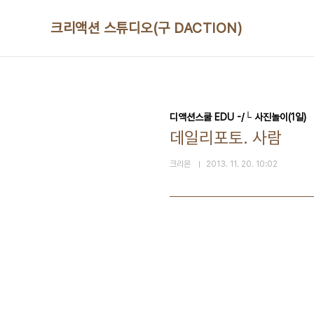
본문 바로가기
크리액션 스튜디오(구 DACTION)
디액션스쿨 EDU -/└ 사진놀이(1일)
데일리포토. 사람
크리몬
2013. 11. 20. 10:02