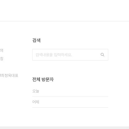
검색
의
칭
최정욱대표
전체 방문자
오늘
어제