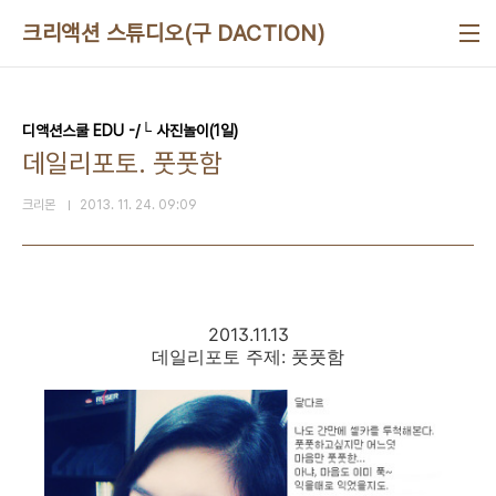
본문 바로가기
크리액션 스튜디오(구 DACTION)
디액션스쿨 EDU -/└ 사진놀이(1일)
데일리포토. 풋풋함
크리몬
2013. 11. 24. 09:09
2013.11.13
데일리포토 주제: 풋풋함