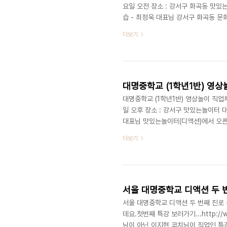
요일 오전 장소 : 강서구 화곡동 맛있는
습 - 최정욱 대표님 강서구 화곡동 문
있던 다음 날, 멀리 강남에서 온 대명
더보기
이 되는 11월 8일! 오전에는 지난 주
년 2반 친구들이 영상놀이 직업체험 학
이 조교를 하게 되었는데요. 열정넘쳤던
대명중학교 (1학년1반) 영상
대명중학교 (1학년1반) 영상놀이 직업체험
일 오후 장소 : 강서구 맛있는놀이터 대
대표님 맛있는놀이터(디액션)에서 오픈 
생들이 찾아왔습니다. 멀리 강남에서 
더보기
이 느낌을 어느정도 살려주기 위해 포
부터 11월 한 달간 매주 토요일마다 
행하게 되었는데요. 이 날은 특별히 최
서울 대명중학교 디액션 두 번째
서울 대명중학교 디액션 두 번째 진로 특
데요.첫번째 특강 보러가기...http://
님이 아닌 이지현 코치님이 직업인 특