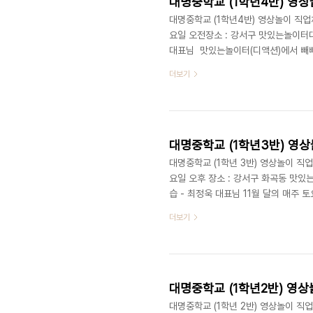
대명중학교 (1학년4반) 영상
대명중학교 (1학년4반) 영상놀이 직업체험
요일 오전장소 : 강서구 맛있는놀이터대
대표님 맛있는놀이터(디액션)에서 빼빼로
학교 1학년 4반 학생들이 찾아왔습니
더보기
살려주기 위해 풍선들을 보존하였는데요
일마다 두 반씩 대명중학교 1학년 전
특별히 최정욱 대표(교수)님의 제자, 
대명중학교 (1학년3반) 영상
대명중학교 (1학년 3반) 영상놀이 직업체
요일 오후 장소 : 강서구 화곡동 맛있는
습 - 최정욱 대표님 11월 달의 매주
맛있는 놀이터로 영상 관련 직업 체험학
더보기
반 친구들이 영상놀이 수업을 적극적으
정욱 대표님이 강의 하는 내용을 일일
조교를 했던 이우석군이 같이 참여를 했
대명중학교 (1학년2반) 영상
대명중학교 (1학년 2반) 영상놀이 직업체