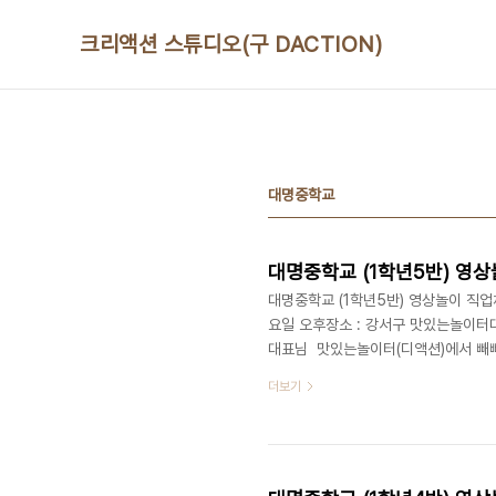
본문 바로가기
크리액션 스튜디오(구 DACTION)
대명중학교
대명중학교 (1학년5반) 영상
대명중학교 (1학년5반) 영상놀이 직업체험
요일 오후장소 : 강서구 맛있는놀이터대
대표님 맛있는놀이터(디액션)에서 빼빼로
치는 오전 영상놀이 직업체험에 이어, 
더보기
간은 매주 토요일마다 두 반씩 대명중
이번 시간에는 특별히 대명중학교의 교
답니다. 즐거웠던 대명중학교 학생들의 