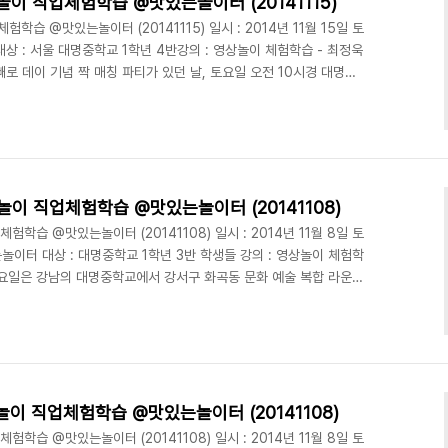
놀이 직업체험학습 @맛있는놀이터 (20141115)
학습 @맛있는놀이터 (20141115) 일시 : 2014년 11월 15일 토
상 : 서울 대명중학교 1학년 4반강의 : 영상놀이 체험학습 - 최정욱
 데이 기념 짝 매칭 파티가 있던 날, 토요일 오전 10시경 대명중
다. 대명중학교 학생들에게도 전날 빼빼로 데이 파티 느낌을 어느정도
. 덕분에 학생들이 매우 즐거워했답니다. 11월 한 달간은 매주 토요
교생들 대상으로 영상놀이 체험학습을 진행하게 되었는데요. 이 날은
정예훈군이 함께했습니다. 화기애애했..
놀이 직업체험학습 @맛있는놀이터 (20141108)
험학습 @맛있는놀이터 (20141108) 일시 : 2014년 11월 8일 토
놀이터 대상 : 대명중학교 1학년 3반 학생들 강의 : 영상놀이 체험학
 토요일은 강남의 대명중학교에서 강서구 화곡동 문화 예술 복합 라운지
습인 "영상놀이"를 합니다. 11월 8일 오후에는 대명중학교 1학년 3
로 참여하는 모습을 보였는데요. 특히 몇몇 학생들 같은 경우에는 최
히 적어가면서 공부하는 자세까지 보여줄 정도 였답니다. 역시 오전에
답니다. 영상놀이 수업에 적극..
놀이 직업체험학습 @맛있는놀이터 (20141108)
험학습 @맛있는놀이터 (20141108) 일시 : 2014년 11월 8일 토