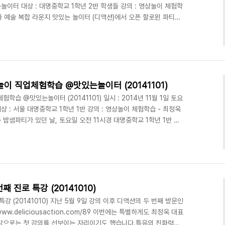
놀이터 대상 : 대명중학교 1학년 2반 학생들 강의 : 영상놀이 체험학
화 예술 복합 라운지 맛있는 놀이터 (디액션)에서 오픈 할로윈 파티가
중학교 1학년 1반 학생들이 찾아와서 영상놀이 체험학습을 한지 1주일
 대명중학교 1학년 1반 친구들의 뜨거운 열정에 이어, 대명중학교 1학
습을 하러 왔답니다. 이 날은 최정욱 대표 (교수)님과 제자 이우석군
 대명중학교 1학년 2..
놀이 직업체험학습 @맛있는놀이터 (20141101)
학습 @맛있는놀이터 (20141101) 일시 : 2014년 11월 1일 토요
상 : 서울 대명중학교 1학년 1반 강의 : 영상놀이 체험학습 - 최정욱
밤샘파티가 있던 날, 토요일 오전 11시경 대명중학교 1학년 1반 학
온 귀한 친구들이었는데요. 대명중학교 학생들에게도 전날 할로윈데
스터를 보존하였는데요. 덕분에 학생들이 매우 즐거워했답니다. 오늘
두 반씩 대명중학교 1학년 전교생들 대상으로 영상놀이 체험학습을 진
정욱 대표(교수)님의 애제자, 김정환군..
 진로 특강 (20141010)
강 (20141010) 지난 5월 9일 강의 이후 디액션의 두 번째 방문인
www.deliciousaction.com/89 이번에는 특별하게도 최정욱 대표
강으로는 첫 강의를 선보이는 자리이기도 했습니다.특유의 친화력으