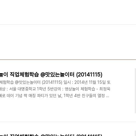
놀이 직업체험학습 @맛있는놀이터 (20141115)
학습 @맛있는놀이터 (20141115) 일시 : 2014년 11월 15일 토
상 : 서울 대명중학교 1학년 5반강의 : 영상놀이 체험학습 - 최정욱
 데이 기념 짝 매칭 파티가 있던 날, 1학년 4반 친구들의 열정 넘
오후에는 대명중학교 1학년 5반 학생들이 찾아왔습니다. 11월 한 달
학교 1학년 전교생을 대상으로 영상놀이 체험학습을 진행하는데요.
감선생님이 같이 참관을 하셔셔, 디액션 영상놀이 수업을 빛내 주었
디액션 영상놀이 체험학습 현장 함께 ..