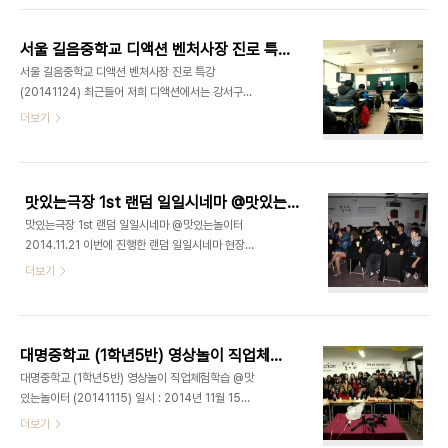
[출처] 맛있는놀이터 탄생스토리|작성자 마이더스 강
서구 No.1 유일한 문화예술복합라운지, 맛있는놀이
서울 길음중학교 디액션 벤처사장 진로 특강 (20141124)
터(디액션)사진/영상 스튜디오ㅣ강연/세미나 ㅣ 파
서울 길음중학교 디액션 벤처사장 진로 특강
티/이벤트ㅣ기타공간대여(문의) 070 8748 1031
(20141124) 최근들어 저희 디액션에서는 강서구에
/ www.deliciousaction.com
'맛있는놀이터'라는 문화예술복합라운지를 오픈하면
더보기
서,영상놀이 체험 학습 교육 및 이벤트 개최 실습 등
내부에서 다양한 스토리들로 탄탄하게 자리매김하고
있습니다. 오래간만에 저희 최정욱 대표님께서 직접
출강을 나가셨는데요. 이번에는 벤처사장이라는 직
맛있는극장 1st 랜덤 일일시네마 @맛있는놀이터 2014.11.21
업군을 주제로 중학교 1,2학년 학생들을 대상으로 강
맛있는극장 1st 랜덤 일일시네마 @맛있는놀이터
연을 해주셨습니다. 디액션 외부 출강 (문의)070-
2014.11.21 이번에 진행한 랜덤 일일시네마 현장입
8748-9282 / ceo@deliciousaction.com
니다.영화를 상영하기전 영화제목과 주인공을 맞추
더보기
는 이벤트로 팝콘과 음료수를 선물해드립니다. [디액
션 코칭] 이벤트 개최 실습 대상 : 고퀄리티2nd 파티
팀코치 : 최정욱 교수코칭명 : 이벤트 개최 실습장소 :
강서구 맛있는놀이터 주관 : 맛있는놀이터주최 : 고퀄
대명중학교 (1학년5반) 영상놀이 직업체험학습 @맛있는놀이터 (20141115)
리티2nd 파티팀 강서구 No.1 유일한 파티 라운지,
대명중학교 (1학년5반) 영상놀이 직업체험학습 @맛
맛있는놀이터파티/이벤트/기타공간대여 (문의)
있는놀이터 (20141115) 일시 : 2014년 11월 15일
070 8748 1031
토요일 오후장소 : 강서구 맛있는놀이터대상 : 서울
더보기
대명중학교 1학년 5반강의 : 영상놀이 체험학습 - 최