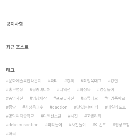
공지사항
최근 포스트
태그
문화예술복합라운지
파티
강의
최정욱대표
강연
홍보영상
몽땅미디어
디액션
최정욱
영상놀이
증명사진
영상제작
프로필사진
스튜디오
대명중학교
몽땅
최정욱교수
daction
맛있는놀이터
데일리포토
명덕여자중학교
디액션스쿨
사진
고퀄리티
deliciousaction
파티놀이
사진놀이
이벤트
영상코칭
화곡