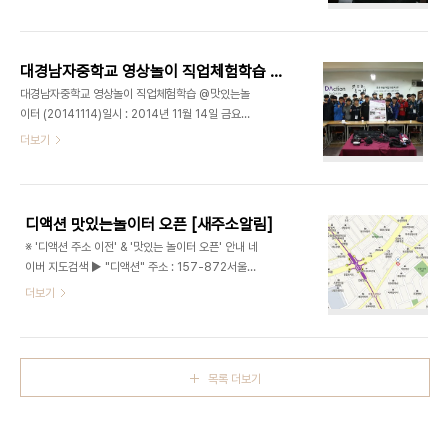
벤트 개최 실습 장소 : 강서구 맛있는놀이터 주관 : 맛
있는놀이터 주최 : 고퀄리티2nd 파티팀 강서구
No.1 유일한 파티 라운지, 맛있는놀이터 파티/이벤
트/기타공간대여 (문의) 070 8748 1031
대경남자중학교 영상놀이 직업체험학습 @맛있는놀이터 (20141114)
대경남자중학교 영상놀이 직업체험학습 @맛있는놀
이터 (20141114)일시 : 2014년 11월 14일 금요일
장소 : 강서구 화곡동 맛있는놀이터대상 : 대경중학교
더보기
2학년 학생들강의 : 영상놀이 체험학습 - 최정욱 대
표님 11월 14일에는 저녁 때 맛있는놀이터에서 빼빼
로데이 짝 매칭 파티가 있는 날이었습니다. 그날 오후
1시에는 대경중학교에서 영상놀이 직업 체험을 하
디액션 맛있는놀이터 오픈 [새주소알림]
러 왔습니다. 맛있는놀이터에서 남자중학교는 처음
※ '디액션 주소 이전' & '맛있는 놀이터 오픈' 안내 네
이었는데요. 대경중학교 2학년 학생들의 촬영 기획
이버 지도검색 ▶ "디액션" 주소 : 157-872서울특
아이템은 바로 "라면"이였답니다. 덕분에 맛있는 놀
별시 강서구 까치산로 20 / 서울특별시 강서구 화곡
더보기
이터에서 라면을 끓어서 먹으면서 직접 영상 놀이 직
동 105-59 지하1층
업체험학습을 진행 하였습니다. 이 날은 최정욱 교수
님의 제자 김정환군이 조교로 대경중학교의 영상놀
이에 참여 하였는데요. 라면 CF 영상을 찍었던 대..
목록 더보기