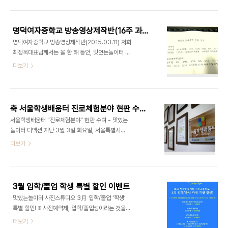
지 3일동안 진행하는 행사로 1년에 한번밖에 진행하
오셨나여? 인원이 많아 성당에서 하려다가 인원수용
지 않습니다. 수십만명의 남녀노소 누구나 참여를 합
을 하지 못한다고 하여 화곡동 주변으로 알아..
니다! 축제 마을주민의 참여로 맛있는놀이터가 날개
명덕여자중학교 방송영상제작반(16주 과정) - 오리엔테이션(2015.03.11)
를 펼칠 수 있는 기회가 온 것 같습니다. 참고로 저희
명덕여자중학교 방송영상제작반(2015.03.11) 저희
맛있는놀이터 주민의 컨셉은 '미친스튜디오' 입니다.
최정욱대표님께서는 올 한 해 동안, 맛있는놀이터 근
많은 응원과 관심 부탁드리며, 기대하셔도 좋습니다!
처에 위치한 명덕여자중학교 방송영상제작반 수업을
더보기
강서구 No.1 유일한 문화예술복합라운지, 맛있는놀
나가게 되셨습니다. 지난 11일 수요일, 최정욱대표님
이터(디액션) 사진/영상 스튜디오ㅣ강연/세미나 ㅣ
께서는 방송부 학생들과 첫 대면하는 시간을 갖게 되
파티/이벤트ㅣ기타공간대여 (문의) 070 8748
셨는데요. 젊은 남자 선생님의 등장에 여학생들이 환
1031 / www.deliciousaction.com
호했습니다.(^^) 명덕여자중학교 방송영상제작반 수
축 서울학생배움터 진로체험분야 현판 수여 - 맛있는놀이터
업일정 입니다. 실습실 안에는 최정욱 대표님의 강의
서울학생배움터 "진로체험분야" 현판 수여 - 맛있는
를 듣고자 특별히 선발된 1,2,3학년 21명의 학생들
놀이터 디액션 지난 3월 3일 화요일, 서울특별시교
이 골고루 앉아 있었습니다. 동아리 학생들이 본인들
육청에서는 서울학생들에게 다양하고 유익한 직업
더보기
이 제작한 영상을 즐겁게 보고있습니다. 디액션스쿨
체험 기회를 제공한 저희 맛있는놀이터(디액션)에게
외부 출강 (문의) 070-8748-1031 /
감사를 표시하고 교육청 명예를 부여했으며 학생의
ceo@deliciousaction.com
꿈과 끼를 키울 수 있는 지속적이고 안정적인 기반을
조성하기 위해 교육기부에 참가한 저희 디액션에게
3월 입학/졸업 학생 특별 할인 이벤트
감사의 마음을 전했습니다. 맛있는놀이터는 문화예
맛있는놀이터 사진스튜디오 3月 입학/졸업 ‘학생’
술복합라운지로 문화와 예술이 공존하는 곳이며, 스
특별 할인! ※ 사전예약제, 입학/졸업생이라는 것을
튜디오와 강연, 파티 및 다목적 공간대여가 가능한 건
증명할 수 있는 서류 아무거나 꼭 지참해올 것! #1.증
더보기
전한 놀이문화를 이끌 수 있는 컨텐츠로 구성된 공간