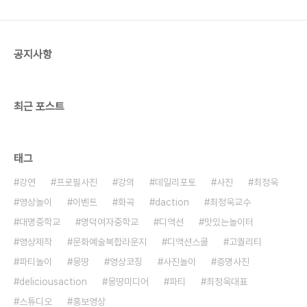
공지사항
최근 포스트
태그
강연
프로필사진
강의
데일리포토
사진
최정욱
영상놀이
이벤트
화곡
daction
최정욱교수
대명중학교
명덕여자중학교
디액션
맛있는놀이터
영상제작
문화예술복합라운지
디액션스쿨
고퀄리티
파티놀이
몽땅
영상코칭
사진놀이
증명사진
deliciousaction
몽땅미디어
파티
최정욱대표
스튜디오
홍보영상