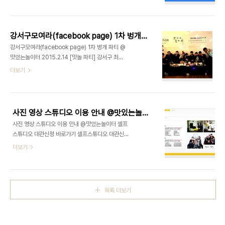
명사진(8장)/여권사진(4장) 16,000원 ->
입니다. 최정욱 대표님은 학생들을 위해 꾸준한 강의
11,000원 #2.취업사진(8장) 30,000원 ->
및 재능기부를 실천하고 계십니다. 디액션스쿨 바로
25,000원 #3.프로필사진(3컷) 60,000원 ->
가기 ▷
50,000원 ■ Package #1(증명사진) ＋ #1(여권
http://www.deliciousaction.com/145..
강서구모여라(facebook page) 1차 벙개 파티 @맛있는놀이터 2015.2.14
사진) + #3(프로필사진) = 92,000원 ->
강서구모여라(facebook page) 1차 벙개 파티 @
70,000원 ■ Package #1(여권사진) + #2.(취
맛있는놀이터 2015.2.14 [맛놀 파티] 강서구 최초
업사진) + #3(프로필사진) = 106,000원 ->
벙개 파티 대상 : 강서구모여라(facebook page)
더보기
85,000원 강서구 No.1 유일한 문화예술복합라운
회원 장소 : 화곡동 '맛있는놀이터' 주관 : 맛있는놀이
지, 맛있는놀이터(디액션) 사진/영상 스튜디오ㅣ강
터 주최 : 고퀄리티2nd 파티팀 발렌타인데이를 맞이
연/세미나ㅣ파티/이벤트ㅣ기타공간대여 + 디액션스
하여 평소에 SNS(페이스북)에서만 교류를 나누었던
쿨 (문의) 07..
분들과 벙개 파티! 강서구 No.1 유일한 문화예술복합
사진 영상 스튜디오 이용 안내 @맛있는놀이터
라운지, 맛있는놀이터(디액션) 사진/영상 스튜디오ㅣ
사진 영상 스튜디오 이용 안내 @맛있는놀이터 셀프
강연/세미나ㅣ파티/이벤트ㅣ기타공간대여 + 디액션
스튜디오 대관신청 바로가기 셀프스튜디오 대관신청
스쿨 (문의) 070 8748 1031 /
바로가기 강서구 No.1 유일한 문화예술복합라운지,
더보기
www.deliciousaction.com
맛있는놀이터(디액션) 사진/영상 스튜디오ㅣ강연/세
미나ㅣ파티/이벤트ㅣ기타공간대여 + 디액션스쿨 맛
있는놀이터 대관 or 예약 문의 070 8748 1031 /
www.deliciousaction.com
목록 더보기