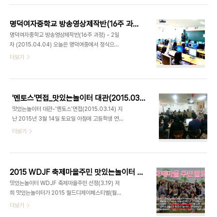
콘티를 그렸습니다. 학생들이 만든 콘티중에서 우예
적극적인 참여로 즐겁게 영상놀이를 진행하였습니
담 학생의 '어머니의잔소리'와 김희라 학생의'..
다. 지난주 대표님이 내주셨던 미션! 바로 자신이 평
명덕여자중학교 방송영상제작반(16주 과정) - 2일차 (2015.04.04)
소에 찍어보고 싶었던 영상을 생각해서 오는 것이 였
명덕여자중학교 방송영상제작반(16주 과정) - 2일
습니다. 미션을 보아하니 오늘 어떤 주제로 수업이 진
차 (2015.04.04) 오늘은 명덕여중에서 정식으로
행되었는지 느낌이 오시나요? 오늘의 수업주제는 '기
첫번째 강의가 있는 날입니다. 저희 대표님과 함께 기
더보기
획'입니다. 저희 대표님은 기획이란, 영상촬영의 모든
분좋게 명덕여중에 도착했습니다. 3월 11일 첫 만남
방향과 과정을 계획하는 단계로 기획이 미흡하면 좋
이후 두번째인데요. 학생들이 호기심도 많고 의욕이
은 결과물을 얻을 수 없을 뿐더러 촬영과는 달리 중간
넘쳐나서 좋았습니다. 대표님이 맛있는놀이터에 대
과정에서 수정할 부분이 발생되면 매우 큰 ..
해 소개를 하고 있으면, 학생들은각자 자리 앞에 위치
'멘토스'면접_맛있는놀이터 대관(2015.03.14)
한 컴퓨터로 바로바로 검색을 했습니다! 강의를 진행
맛있는놀이터 대관-'멘토스'면접(2015.03.14) 지
할 때마다 궁금한 점이 있으면 너나 할것 없이 대표님
난 2015년 3월 14일 토요일 아침에 고등학생 연합
께 질문을 쏟아냅니다. 대표님은 기분 좋게 각 질문마
동아리 '멘토스'가 동아리 신입 면접을 위해 맛있는놀
더보기
다 재치있고 재밌게 답변을 하셔서 역시 강의 분위기
이터를 대관을 했습니다. 멘토스 동아리 면접관 9명
는 단연 훌륭했습니다. 재밌게 진행하니 시간은 순식
이 고등학생 56명 대상으로 면접을 진행했습니다.
간에 흘러갔고 모두의 아쉬움은 단체 사진으로나마
면접이 끝나고 동아리 회장과 인터뷰를 진행 했습니
달랬습니다. 앞으로 1년동안 열정적인 명덕여중 학..
다. 간단하게 자기 소개 해주세요. 저는 경북여자고등
2015 WDJF 축제마을주민 맛있는놀이터 선정(3.19)
학교 2학년 재학중인 멘토스 회장 강희진입니다. 멘
맛있는놀이터 WDJF 축제마을주민 선정(3.19) 저
토스는? (명덕여고, 명덕남고, 경복여고, 마포고, 덕
희 맛있는놀이터가 2015 월드디제이페스티벌(월디
원여고) 5개 고등학교 연합동아리이고, 근처 학교 근
페) 축제 마을주민에 선정이 되었습니다!! 월디페는
더보기
처 복지관에서 방과후 멘토링을 하는 동아리 입니다.
춘천 송암 레포츠타운에서 5월 15일 부터 17일 까
대상은 주로 저소득층 아이들입니다. 어떻게 맛놀에