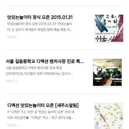
티,이벤트, 대관, 모임장소, 공간대여)[출처] 맛있는
운지, 맛있는놀이터 스튜디오/강연/이벤트/기타공간
놀이터 탄생스토리|작성자 마이더스 강서구 No.1 유
대여 (문의) 070 8748 1031
일한 문화예술복합라운지, 맛있는놀이터(디액션)사
맛있는놀이터 정식 오픈 2015.01.31
진/영상 스튜디오ㅣ강연/세미나 ㅣ 파티/이벤트ㅣ기
맛있는놀이터 정식 오픈 2015.01.31 '맛있는놀이
타공간대여(문의) 070 8748 1031 /
터' 는 강서구 화곡동의 유일한 문화 예술 복합 라운
www.deliciousaction.com
지로 사진 영상 스튜디오, 강연, 파티, 다목적 공간대
더보기
여가 가능한 곳입니다.​(사진,스튜디오,사진관,영상,
세미나,강의,파티,이벤트, 대관, 모임장소, 공간대여)
[출처] 맛있는놀이터 탄생스토리|작성자 마이더스 강
서구 No.1 유일한 문화예술복합라운지, 맛있는놀이
서울 길음중학교 디액션 벤처사장 진로 특강 (20141124)
터(디액션)사진/영상 스튜디오ㅣ강연/세미나 ㅣ 파
서울 길음중학교 디액션 벤처사장 진로 특강
티/이벤트ㅣ기타공간대여(문의) 070 8748 1031
(20141124) 최근들어 저희 디액션에서는 강서구에
/ www.deliciousaction.com
'맛있는놀이터'라는 문화예술복합라운지를 오픈하면
더보기
서,영상놀이 체험 학습 교육 및 이벤트 개최 실습 등
내부에서 다양한 스토리들로 탄탄하게 자리매김하고
있습니다. 오래간만에 저희 최정욱 대표님께서 직접
출강을 나가셨는데요. 이번에는 벤처사장이라는 직
디액션 맛있는놀이터 오픈 [새주소알림]
업군을 주제로 중학교 1,2학년 학생들을 대상으로 강
※ '디액션 주소 이전' & '맛있는 놀이터 오픈' 안내 네
연을 해주셨습니다. 디액션 외부 출강 (문의)070-
이버 지도검색 ▶ "디액션" 주소 : 157-872서울특
8748-9282 / ceo@deliciousaction.com
별시 강서구 까치산로 20 / 서울특별시 강서구 화곡
더보기