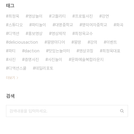
태그
최정욱
영상놀이
고퀄리티
프로필사진
강연
스튜디오
파티놀이
대명중학교
명덕여자중학교
화곡
디액션
홍보영상
영상제작
최정욱교수
deliciousaction
몽땅미디어
몽땅
강의
이벤트
파티
daction
맛있는놀이터
영상코칭
최정욱대표
사진
증명사진
사진놀이
문화예술복합라운지
디액션스쿨
데일리포토
더보기
검색