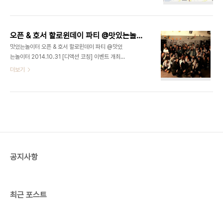
동 105-59 지하1층
오픈 & 호서 할로윈데이 파티 @맛있는놀이터 2014.10.31
맛있는놀이터 오픈 & 호서 할로윈데이 파티 @맛있
는놀이터 2014.10.31 [디액션 코칭] 이벤트 개최
실습 대상 : 호서직업전문학교 경영학부 강사 : 최정
더보기
욱 교수 강의명 : 문화예술경영Ⅱ 장소 : 화곡 맛있는
놀이터 경품추첨(맛있는놀이터,디액션,담담,고퀄리
티,버진앤핑크,잡코리아,롯데주류,하이트) 맛있는놀
이터 (문의) 070 8748 1031
공지사항
최근 포스트