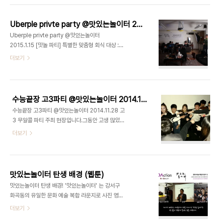
있는놀이터 대관 or 예약 문의 070 8748 1031 /
www.deliciousaction.com
Uberple privte party @맛있는놀이터 2015.1.15
Uberple privte party @맛있는놀이터
2015.1.15 [맛놀 파티] 특별한 맞춤형 회식 대상 :
'(주)Uberple' - 주식어플 SNEK(스넥) 개발 장소 :
더보기
화곡동 '맛있는놀이터' 주관 : 맛있는놀이터 주최 : 고
퀄리티2nd 파티팀 '(주)Uberple' 주식어플
SNEK(스넥)을 개발한 기업입니다. 강서구 No.1 유
일한 하우스 파티 라운지, 맛있는놀이터 스튜디오/강
수능끝장 고3파티 @맛있는놀이터 2014.11.28
연/이벤트/기타공간대여 (문의) 070 8748 1031
수능끝장 고3파티 @맛있는놀이터 2014.11.28 고
3 무알콜 파티 주최 현장입니다.그동안 고생 많았을
고3 수험생들에게 마음의 위안과 즐거움을 선사하고
더보기
자이 파티를 기획하고 주최하게 되었습니다. 이 날 수
험표를 지참하신 고객 전원에게는 입장료 50%할인
과 수제팔찌 및 무알콜 칵테일을 선물해드렸습니
다.ps. 특별히 이 날은 고퀄리티2nd파티팀 멤버 김
맛있는놀이터 탄생 배경 (웹툰)
도희양의 생일이기도 했습니다. 디액션스쿨 [파티놀
맛있는놀이터 탄생 배경! '맛있는놀이터' 는 강서구
이] 이벤트 개최 실습 대상 : 고퀄리티2nd 파티팀코
화곡동의 유일한 문화 예술 복합 라운지로 사진 영상
치 : 최정욱 교수코칭명 : 이벤트 개최 실습장소 : 강
스튜디오, 강연, 파티, 다목적 공간대여가 가능한 곳
더보기
서구 맛있는놀이터 주관 : 맛있는놀이터주최 : 고퀄리
입니다.​(사진,스튜디오,사진관,영상,세미나,강의,파
티2nd 파티팀 강서구 No.1 유일한 하우스 파티 라