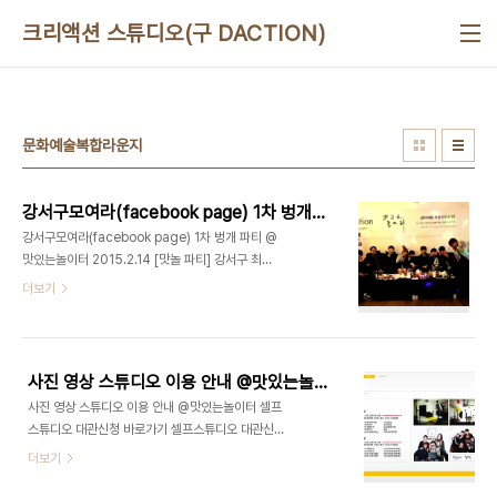
본문 바로가기
크리액션 스튜디오(구 DACTION)
문화예술복합라운지
강서구모여라(facebook page) 1차 벙개 파티 @맛있는놀이터 2015.2.14
강서구모여라(facebook page) 1차 벙개 파티 @
맛있는놀이터 2015.2.14 [맛놀 파티] 강서구 최초
벙개 파티 대상 : 강서구모여라(facebook page)
더보기
회원 장소 : 화곡동 '맛있는놀이터' 주관 : 맛있는놀이
터 주최 : 고퀄리티2nd 파티팀 발렌타인데이를 맞이
하여 평소에 SNS(페이스북)에서만 교류를 나누었던
분들과 벙개 파티! 강서구 No.1 유일한 문화예술복합
사진 영상 스튜디오 이용 안내 @맛있는놀이터
라운지, 맛있는놀이터(디액션) 사진/영상 스튜디오ㅣ
사진 영상 스튜디오 이용 안내 @맛있는놀이터 셀프
강연/세미나ㅣ파티/이벤트ㅣ기타공간대여 + 디액션
스튜디오 대관신청 바로가기 셀프스튜디오 대관신청
스쿨 (문의) 070 8748 1031 /
바로가기 강서구 No.1 유일한 문화예술복합라운지,
더보기
www.deliciousaction.com
맛있는놀이터(디액션) 사진/영상 스튜디오ㅣ강연/세
미나ㅣ파티/이벤트ㅣ기타공간대여 + 디액션스쿨 맛