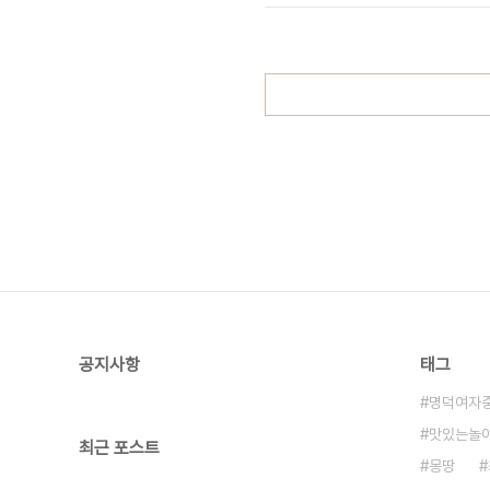
팅식 공간소개 발표 감상중 개업식 진행
공지사항
태그
명덕여자
맛있는놀
최근 포스트
몽땅