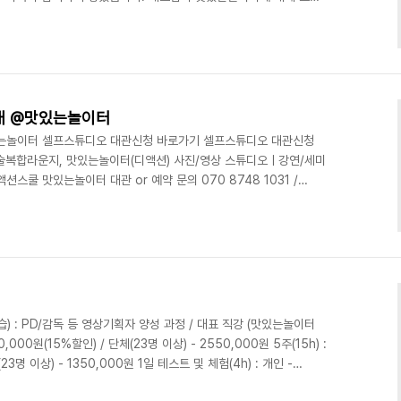
에 위치한 컴퓨터로 바로바로 검색을 했습니다! 강의를 진행 할 때마
 대표님께 질문을 쏟아냅니다. 대표님은 기분 좋게 각 질문마다 재치
 분위기는 단연 훌륭했습니다. 재밌게 진행하니 시간은 순식간에 흘러
마 달랬습니다. 앞으로 1년동안 열정적인 명덕여중 학..
내 @맛있는놀이터
있는놀이터 셀프스튜디오 대관신청 바로가기 셀프스튜디오 대관신청
예술복합라운지, 맛있는놀이터(디액션) 사진/영상 스튜디오ㅣ강연/세미
쿨 맛있는놀이터 대관 or 예약 문의 070 8748 1031 /
 : PD/감독 등 영상기획자 양성 과정 / 대표 직강 (맛있는놀이터
0,000원(15%할인) / 단체(23명 이상) - 2550,000원 5주(15h) :
23명 이상) - 1350,000원 1일 테스트 및 체험(4h) : 개인 -
,000원 (외부출장) 10주(30h) : 개인 - 600,000원 / 단체(23명 이