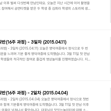
 만남 이후 벌써 다섯번째 만남인데요. 오늘은 지난 시간에 이어 촬영을
 참여해서 공연티켓을 받은 두 학생 중 김희라 학생의 스토리에 생각
습니다. 소극적인 주인공은 꿈 속에서 적극적으로 변해 친구와 같이 놀
신감을 가지고 친구들에게 먼저 다가가 함께 지내는 스토리입니다. 수
로 촬영에 들어갔습니다. 오늘의 촬영지는 1학년 5반 교실에서 진행
색함과 오글거림을 참으면서 열심히 연기를 해..
주 과정) - 3일차 (2015.04.11)
) - 3일차 (2015.04.11) 오늘은 명덕여중에서 정식으로 두 번
기운을 느끼며 기분 좋게 명덕여중에 도착했습니다. 3월 11일 첫 만남
도 학생들의 적극적인 참여로 즐겁게 영상놀이를 진행하였습니다. 지난
이 평소에 찍어보고 싶었던 영상을 생각해서 오는 것이 였습니다. 미
이 진행되었는지 느낌이 오시나요? 오늘의 수업주제는 '기획'입니다.
모든 방향과 과정을 계획하는 단계로 기획이 미흡하면 좋은 결과물을
간과정에서 수정할 부분이 발생되면 매우 큰 ..
주 과정) - 2일차 (2015.04.04)
) - 2일차 (2015.04.04) 오늘은 명덕여중에서 정식으로 첫번
과 함께 기분좋게 명덕여중에 도착했습니다. 3월 11일 첫 만남 이후
 의욕이 넘쳐나서 좋았습니다. 대표님이 맛있는놀이터에 대해 소개