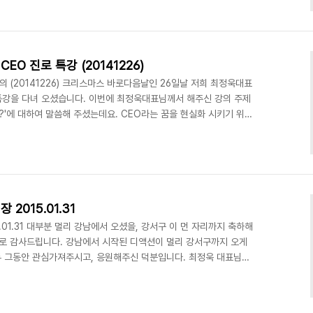
인 - 300,000원 / 단체(23명 이상) - 1500,000원 1일 체험 학습
0원 ■ 사진놀이(사진촬영실습) : 스..
O 진로 특강 (20141226)
의 (20141226) 크리스마스 바로다음날인 26일날 저희 최정욱대표
강을 다녀 오셨습니다. 이번에 최정욱대표님께서 해주신 강의 주제
?'에 대하여 말씀해 주셨는데요. CEO라는 꿈을 현실화 시키기 위해
는 것이 무엇인지 누구보다 내 자신이 잘 알아야 한다는 것이였습니
니다. (위) 최정욱 대표님만의 재치있는 강의에 청원중학생들이 집중
촬영(위) 디액션스쿨 외부 출강 (문의) 070-8748-1031 /
2015.01.31
01.31 대부분 멀리 강남에서 오셨을, 강서구 이 먼 자리까지 축하해
로 감사드립니다. 강남에서 시작된 디액션이 멀리 강서구까지 오게
 그동안 관심가져주시고, 응원해주신 덕분입니다. 최정욱 대표님의
 가오픈했던 맛있는놀이터의 정식 개업식의 자리를 빛내주신 여러분들
, 앞으로도 여러분 한분한분을 생각하며 초심을 잃지 않고 꾸준히 노
 되겠습니다. 감사합니다. 맛있는놀이터 개업식 입구 전경 개업 커