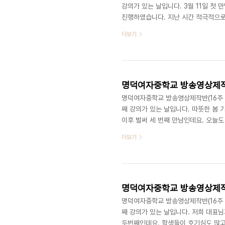
강의가 있는 날입니다. 3월 11일 첫
진행하였습니다. 지난 시간 적극적으로
을 더하여, '꿈'이라는 소재를 추가했
더보기
게됩니다. 꿈에서 깨어난 주인공은 자
정된 스토리로 촬영 회의를 마치고 바
했는데요. 오늘도 출연진 친구들이 어
명덕여자중학교 방송영상제작반(16
명덕여자중학교 방송영상제작반(16주 과정
째 강의가 있는 날입니다. 따뜻한 봄 
이후 벌써 세 번째 만남인데요. 오늘
주 대표님이 내주셨던 미션! 바로 자신
더보기
션을 보아하니 오늘 어떤 주제로 수업
저희 대표님은 기획이란, 영상촬영의 
얻을 수 없을 뿐더러 촬영과는 달리 중
명덕여자중학교 방송영상제작반(16
명덕여자중학교 방송영상제작반(16주 과정
째 강의가 있는 날입니다. 저희 대표님
두번째인데요. 학생들이 호기심도 많고