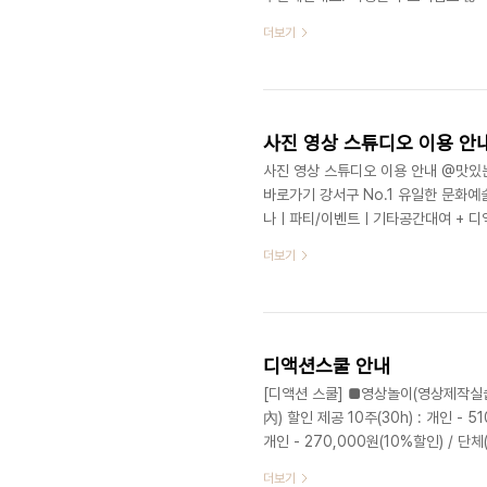
를 하고 있으면, 학생들은각자 자리 앞
더보기
다 궁금한 점이 있으면 너나 할것 없이
있고 재밌게 답변을 하셔서 역시 강의
갔고 모두의 아쉬움은 단체 사진으로나
사진 영상 스튜디오 이용 안
사진 영상 스튜디오 이용 안내 @맛
바로가기 강서구 No.1 유일한 문화
나ㅣ파티/이벤트ㅣ기타공간대여 + 디액션스
www.deliciousaction.com
더보기
디액션스쿨 안내
[디액션 스쿨] ■영상놀이(영상제작실습)
內) 할인 제공 10주(30h) : 개인 - 51
개인 - 270,000원(10%할인) / 단체(
60,000원 / 단체(23명 이상) - 300
더보기