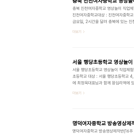
충북 진천여자중학교 영상놀이 
충북 진천여자중학교 영상놀이 직업체험학습
진천여자중학교대상 : 진천여자중학교 
금요일, 2시간을 달려 충북에 있는 
있는데, 너무나 밝고 붙임성 좋은 친
더보기
통해 빼꼼빼꼼 저희를 구경하는 친구들
인 아이디어로 만들어진 키워드는 '변신
인공이 의자와 지우개로 변신했을때 일
서울 행당초등학교 영상놀이 직
서울 행당초등학교 영상놀이 직업체험학습 (
초등학교 대상 : 서울 행당초등학교 4,
에 최정욱대표님과 함께 왕십리역에 
영상놀이라 잔뜩 기대에 부푼 마음으로 
더보기
고 모두 호기심이 가득한 표정으로 
나 할 것없이 손을 들고 적극적으로 
으로 강의를 진행 하였습니다. 영상놀이
명덕여자중학교 방송영상제작반(16
명덕여자중학교 방송영상제작반(16주 과정