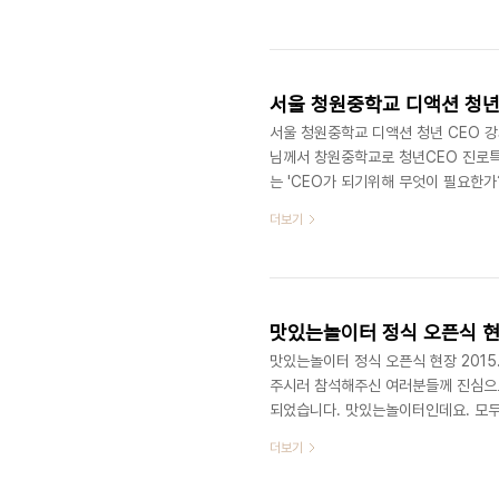
상) - 3000,000원 5주(15h) : 개
(4h) : 단체(23명 이상) - 300,00
서울 청원중학교 디액션 청년CE
서울 청원중학교 디액션 청년 CEO 강
님께서 창원중학교로 청년CEO 진로특
는 'CEO가 되기위해 무엇이 필요한가
서는 자신이 제일 잘하는 것과 좋아하
더보기
다. 디액션 최정욱 대표님 강의 모습입
하고있습니다. (위) 청원중 학생들과 기념
ceo@deliciousaction.com
맛있는놀이터 정식 오픈식 현장 
맛있는놀이터 정식 오픈식 현장 2015.
주시러 참석해주신 여러분들께 진심으
되었습니다. 맛있는놀이터인데요. 모두
제자들의 실습터로 작년 10월 31일
더보기
께 다시한번 진심으로 감사함을 전하며
력하고 발전하는 맛있는놀이터/디액션이