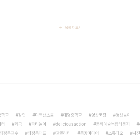
중 식사 및 담소 개업식 케이크 개업식 만찬 케이크 커팅식 축하선..
목록 더보기
중학교
강연
디액션스쿨
대명중학교
영상코칭
영상놀이
이터
화곡
파티놀이
deliciousaction
문화예술복합라운지
최정욱교수
최정욱대표
고퀄리티
몽땅미디어
스튜디오
사진