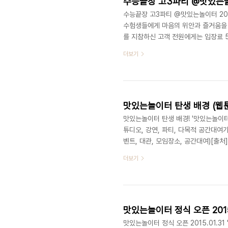
수능끝장 고3파티 @맛있는놀이터
수능끝장 고3파티 @맛있는놀이터 201
수험생들에게 마음의 위안과 즐거움을 
를 지참하신 고객 전원에게는 입장료 
별히 이 날은 고퀄리티2nd파티팀 멤
더보기
개최 실습 대상 : 고퀄리티2nd 파티팀
이터 주관 : 맛있는놀이터주최 : 고퀄
터 스튜디오/강연/이벤트/기타공간대여 (
맛있는놀이터 탄생 배경 (웹
맛있는놀이터 탄생 배경! '맛있는놀이터
튜디오, 강연, 파티, 다목적 공간대여
벤트, 대관, 모임장소, 공간대여)[출
화예술복합라운지, 맛있는놀이터(디액
더보기
(문의) 070 8748 1031 / www.del
맛있는놀이터 정식 오픈 2015.
맛있는놀이터 정식 오픈 2015.01.3