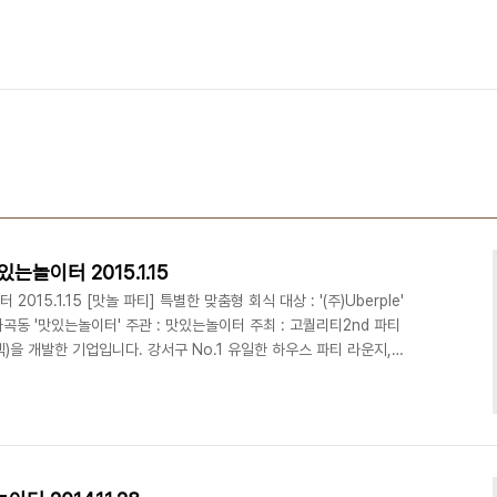
@맛있는놀이터 2015.1.15
터 2015.1.15 [맛놀 파티] 특별한 맞춤형 회식 대상 : '(주)Uberple'
 화곡동 '맛있는놀이터' 주관 : 맛있는놀이터 주최 : 고퀄리티2nd 파티
K(스넥)을 개발한 기업입니다. 강서구 No.1 유일한 하우스 파티 라운지,
간대여 (문의) 070 8748 1031