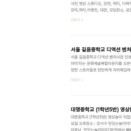
사진 영상 스튜디오, 강연, 파티, 다
강의,파티,이벤트, 대관, 모임장소, 
No.1 유일한 문화예술복합라운지, 
더보기
ㅣ기타공간대여(문의) 070 8748 1031 
서울 길음중학교 디액션 벤처사장
서울 길음중학교 디액션 벤처사장 진로 
이터'라는 문화예술복합라운지를 오픈하
양한 스토리들로 탄탄하게 자리매김하고
셨는데요. 이번에는 벤처사장이라는 직
더보기
니다. 디액션 외부 출강 (문의)070-8748
대명중학교 (1학년5반) 영상
대명중학교 (1학년5반) 영상놀이 직업체험
요일 오후장소 : 강서구 맛있는놀이터대
대표님 맛있는놀이터(디액션)에서 빼빼로