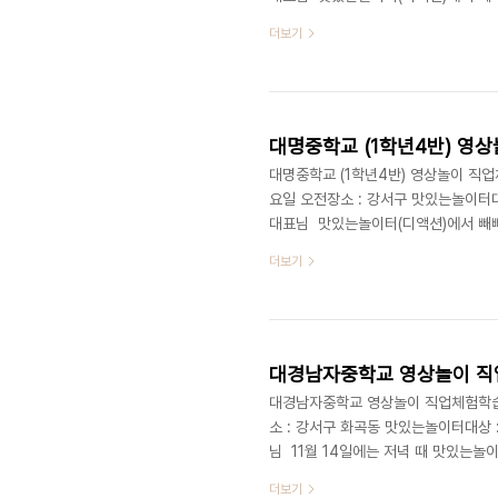
치는 오전 영상놀이 직업체험에 이어, 
더보기
간은 매주 토요일마다 두 반씩 대명중
이번 시간에는 특별히 대명중학교의 교
답니다. 즐거웠던 대명중학교 학생들의 
대명중학교 (1학년4반) 영상
대명중학교 (1학년4반) 영상놀이 직업체험
요일 오전장소 : 강서구 맛있는놀이터대
대표님 맛있는놀이터(디액션)에서 빼빼로
학교 1학년 4반 학생들이 찾아왔습니
더보기
살려주기 위해 풍선들을 보존하였는데요
일마다 두 반씩 대명중학교 1학년 전
특별히 최정욱 대표(교수)님의 제자, 
대경남자중학교 영상놀이 직업
대경남자중학교 영상놀이 직업체험학습 @맛
소 : 강서구 화곡동 맛있는놀이터대상 
님 11월 14일에는 저녁 때 맛있는놀
시에는 대경중학교에서 영상놀이 직업
더보기