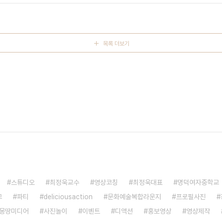
 대명중학교 1학년 2..
목록 더보기
스튜디오
최정욱교수
영상코칭
최정욱대표
명덕여자중학교
교
파티
deliciousaction
문화예술복합라운지
프로필사진
몽땅미디어
사진놀이
이벤트
디액션
홍보영상
영상제작