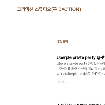
본문 바로가기
크리액션 스튜디오(구 DACTION)
영상놀이
Uberple privte party 
Uberple privte party @맛있는놀이
- 주식어플 SNEK(스넥) 개발 장소 :
팀 '(주)Uberple' 주식어플 SNE
맛있는놀이터 스튜디오/강연/이벤트/기타공
더보기