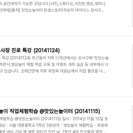
목적 공간대여가 가능한 곳입니다.​(사진,스튜디오,사진관,영상,세미나,
공간대여)[출처] 맛있는놀이터 탄생스토리|작성자 마이더스 강서구
맛있는놀이터(디액션)사진/영상 스튜디오ㅣ강연/세미나 ㅣ 파티/이벤트
/ www.deliciousaction.com
 진로 특강 (20141124)
특강 (20141124) 최근들어 저희 디액션에서는 강서구에 '맛있는놀
면서,영상놀이 체험 학습 교육 및 이벤트 개최 실습 등 내부에서 다
 있습니다. 오래간만에 저희 최정욱 대표님께서 직접 출강을 나가
업군을 주제로 중학교 1,2학년 학생들을 대상으로 강연을 해주셨습
-9282 / ceo@deliciousaction.com
놀이 직업체험학습 @맛있는놀이터 (20141115)
학습 @맛있는놀이터 (20141115) 일시 : 2014년 11월 15일 토
상 : 서울 대명중학교 1학년 5반강의 : 영상놀이 체험학습 - 최정욱
 데이 기념 짝 매칭 파티가 있던 날, 1학년 4반 친구들의 열정 넘