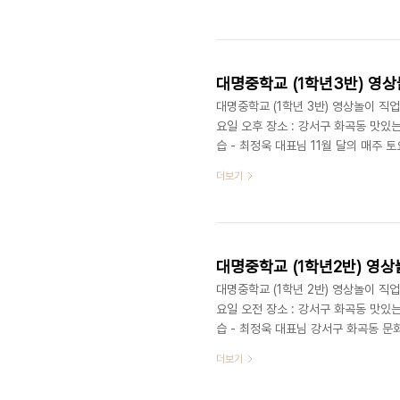
데요. 대경중학교 2학년 학생들의 촬
라면을 끓어서 먹으면서 직접 영상 놀
김정환군이 조교로 대경중학교의 영상놀이
대명중학교 (1학년3반) 영상
대명중학교 (1학년 3반) 영상놀이 직업체
요일 오후 장소 : 강서구 화곡동 맛있는
습 - 최정욱 대표님 11월 달의 매주
맛있는 놀이터로 영상 관련 직업 체험학
더보기
반 친구들이 영상놀이 수업을 적극적으
정욱 대표님이 강의 하는 내용을 일일
조교를 했던 이우석군이 같이 참여를 했
대명중학교 (1학년2반) 영상
대명중학교 (1학년 2반) 영상놀이 직업체
요일 오전 장소 : 강서구 화곡동 맛있는
습 - 최정욱 대표님 강서구 화곡동 문
있던 다음 날, 멀리 강남에서 온 대명
더보기
이 되는 11월 8일! 오전에는 지난 주
년 2반 친구들이 영상놀이 직업체험 학