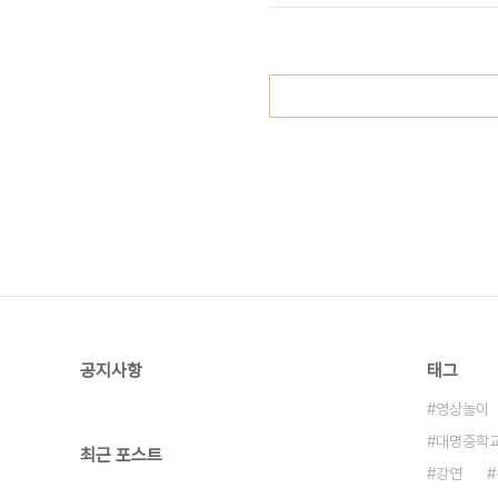
이 조교를 하게 되었는데요. 열정넘쳤던
공지사항
태그
영상놀이
대명중학
최근 포스트
강연