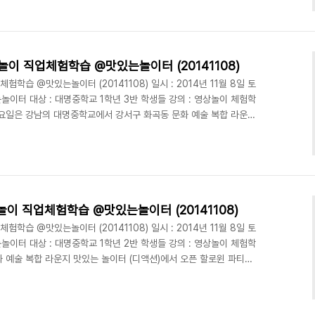
영 기획 아이템은 바로 "라면"이였답니다. 덕분에 맛있는 놀이터에서
이 직업체험학습을 진행 하였습니다. 이 날은 최정욱 교수님의 제자
에 참여 하였는데요. 라면 CF 영상을 찍었던 대..
놀이 직업체험학습 @맛있는놀이터 (20141108)
험학습 @맛있는놀이터 (20141108) 일시 : 2014년 11월 8일 토
놀이터 대상 : 대명중학교 1학년 3반 학생들 강의 : 영상놀이 체험학
 토요일은 강남의 대명중학교에서 강서구 화곡동 문화 예술 복합 라운지
습인 "영상놀이"를 합니다. 11월 8일 오후에는 대명중학교 1학년 3
로 참여하는 모습을 보였는데요. 특히 몇몇 학생들 같은 경우에는 최
히 적어가면서 공부하는 자세까지 보여줄 정도 였답니다. 역시 오전에
답니다. 영상놀이 수업에 적극..
놀이 직업체험학습 @맛있는놀이터 (20141108)
험학습 @맛있는놀이터 (20141108) 일시 : 2014년 11월 8일 토
놀이터 대상 : 대명중학교 1학년 2반 학생들 강의 : 영상놀이 체험학
화 예술 복합 라운지 맛있는 놀이터 (디액션)에서 오픈 할로윈 파티가
중학교 1학년 1반 학생들이 찾아와서 영상놀이 체험학습을 한지 1주일
 대명중학교 1학년 1반 친구들의 뜨거운 열정에 이어, 대명중학교 1학
습을 하러 왔답니다. 이 날은 최정욱 대표 (교수)님과 제자 이우석군