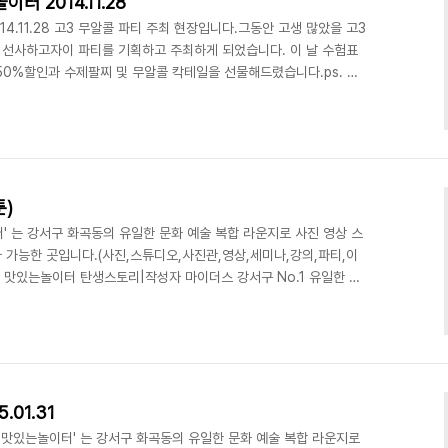
 2014.11.28
4.11.28 고3 무알콜 파티 주최 현장입니다.그동안 고생 많았을 고3
선사하고자이 파티를 기획하고 주최하게 되었습니다. 이 날 수험표
50%할인과 수제팔찌 및 무알콜 칵테일을 선물해드렸습니다.ps. 특
버 김도희양의 생일이기도 했습니다. 디액션스쿨 [파티놀이] 이벤트
코치 : 최정욱 교수코칭명 : 이벤트 개최 실습장소 : 강서구 맛있는놀
리티2nd 파티팀 강서구 No.1 유일한 하우스 파티 라운지, 맛있는놀이
문의) 070 8748 1031
툰)
' 는 강서구 화곡동의 유일한 문화 예술 복합 라운지로 사진 영상 스
가 가능한 곳입니다.​(사진,스튜디오,사진관,영상,세미나,강의,파티,이
처] 맛있는놀이터 탄생스토리|작성자 마이더스 강서구 No.1 유일한 문
션)사진/영상 스튜디오ㅣ강연/세미나 ㅣ 파티/이벤트ㅣ기타공간대여
iciousaction.com
01.31
1 '맛있는놀이터' 는 강서구 화곡동의 유일한 문화 예술 복합 라운지로