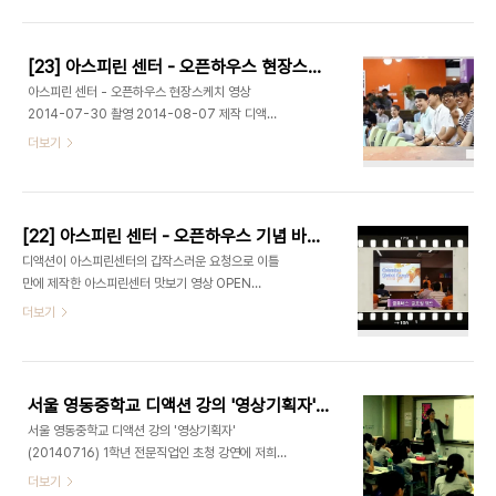
[23] 아스피린 센터 - 오픈하우스 현장스케치 영상
아스피린 센터 - 오픈하우스 현장스케치 영상
2014-07-30 촬영 2014-08-07 제작 디액션
(DACTION) 제작문의
더보기
ceo@deliciousaction.com
[22] 아스피린 센터 - 오픈하우스 기념 바이럴 영상
디액션이 아스피린센터의 갑작스러운 요청으로 이틀
만에 제작한 아스피린센터 맛보기 영상 OPEN
HOUSE 140730 a.m.10 ~, 태릉입구역 4~6번
더보기
출구 도보3분 제작문의 :
ceo@deliciousaction.com
서울 영동중학교 디액션 강의 '영상기획자' (20140716)
서울 영동중학교 디액션 강의 '영상기획자'
(20140716) 1학년 전문직업인 초청 강연에 저희
디액션 최정욱 대표님이 초청되었습니다. 오래간만
더보기