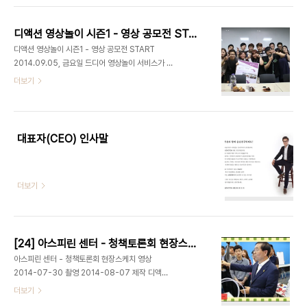
셨는데요. 젊은 남자 선생님의 등장에 여학생들이 환
호했습니다.(^^) 명덕여자중학교 방송영상제작반 수
디액션 영상놀이 시즌1 - 영상 공모전 START
업일정 입니다. 실습실 안에는 최정욱 대표님의 강의
디액션 영상놀이 시즌1 - 영상 공모전 START
를 듣고자 특별히 선발된 1,2,3학년 21명의 학생들
2014.09.05, 금요일 드디어 영상놀이 서비스가 시
이 골고루 앉아 있었습니다. 동아리 학생들이 본인들
작되었습니다. 디액션 영상 코칭 명단[호서직업전문
더보기
이 제작한 영상을 즐겁게 보고있습니다. 디액션스쿨
학교] 김정환,김강용,이우석,최광섭,김도희,정예훈,
외부 출강 (문의) 070-8748-1031 /
윤경필,남기훈 (대1)[서울산업정보학교] 차유정,최우
ceo@deliciousaction.com
석,최동철,정소희,전효진 (고3) [대신고등학교] 이승
환, 임우준 (고2) 이번 디액션 영상놀이 시즌1 의 주
대표자(CEO) 인사말
제는 영상 공모전 뽀개기입니다.참가자들은 영상공
모전에 처음 도전해보는 학생들, 경험이 있는 학생들
총15명의 학생들로 다양하게 구성되었는데요. 디액
더보기
션 최정욱 대표님의 영상놀이 서비스 오리엔테이션
진행 모습 2014.09.05 - 오리엔테이션 모습입니
다.가장 먼저 최정욱 대표님께서 영상놀이 서비스의
소개와 영상 기획에 대한 강연을 해주셨습니다.이어..
[24] 아스피린 센터 - 청책토론회 현장스케치 영상
아스피린 센터 - 청책토론회 현장스케치 영상
2014-07-30 촬영 2014-08-07 제작 디액션
(DACTION) 제작문의
더보기
ceo@deliciousaction.com