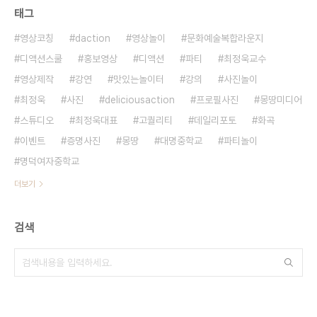
태그
영상코칭
daction
영상놀이
문화예술복합라운지
디액션스쿨
홍보영상
디액션
파티
최정욱교수
영상제작
강연
맛있는놀이터
강의
사진놀이
최정욱
사진
deliciousaction
프로필사진
몽땅미디어
스튜디오
최정욱대표
고퀄리티
데일리포토
화곡
이벤트
증명사진
몽땅
대명중학교
파티놀이
명덕여자중학교
더보기
검색