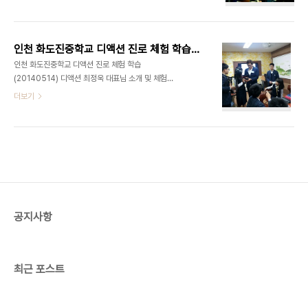
에 중학교 1학년 학생들을 대상으로 강의를 하셨는데
요 개구지고 천진난만한 1학년 아이들에게서 밝은 에
너지를 얻고 오셨답니다. 강연 (문의)
ceo@deliciousaction.com
인천 화도진중학교 디액션 진로 체험 학습_영상제작_(20140514)
인천 화도진중학교 디액션 진로 체험 학습
(20140514) 디액션 최정욱 대표님 소개 및 체험학
습 설명 1. 영상 기획하기 - 컨셉 잡기 (아이디어 구
더보기
상중..) 2. 영상 제작하기 - 역할 분배(총감독, 연출,
촬영 감독, 작가, 출연진) 기념 촬영① - (왼) 최정욱
대표님, (오) 김상연 편집장님 기념 촬영② - 참여 우
수 학생들과 최정욱 대표님 인천 화도진 중학교 학생
여러분, 체험학습은 잘 하셨는지요? 대단히 반갑습니
다. 무엇이든 물어보세요. 저희 대표님이 직접 답변해
드립니다.
공지사항
최근 포스트